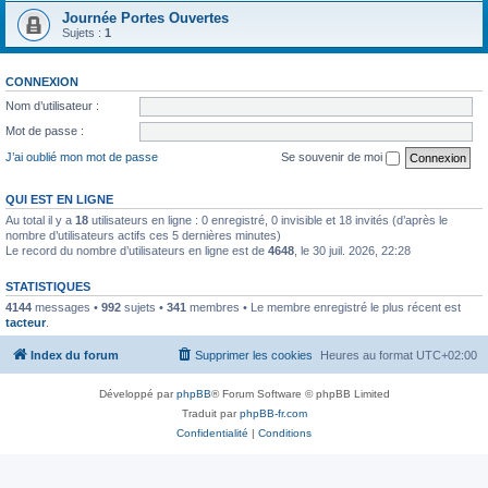
Journée Portes Ouvertes
Sujets :
1
CONNEXION
Nom d’utilisateur :
Mot de passe :
J’ai oublié mon mot de passe
Se souvenir de moi
QUI EST EN LIGNE
Au total il y a
18
utilisateurs en ligne : 0 enregistré, 0 invisible et 18 invités (d’après le
nombre d’utilisateurs actifs ces 5 dernières minutes)
Le record du nombre d’utilisateurs en ligne est de
4648
, le 30 juil. 2026, 22:28
STATISTIQUES
4144
messages •
992
sujets •
341
membres • Le membre enregistré le plus récent est
tacteur
.
Index du forum
Supprimer les cookies
Heures au format
UTC+02:00
Développé par
phpBB
® Forum Software © phpBB Limited
Traduit par
phpBB-fr.com
Confidentialité
|
Conditions