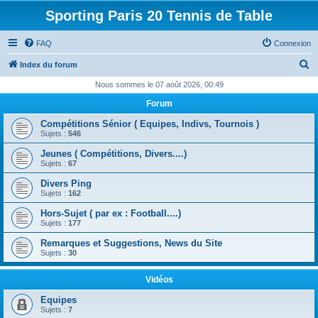
Sporting Paris 20 Tennis de Table
FAQ
Connexion
R
Index du forum
e
Nous sommes le 07 août 2026, 00:49
c
Forum
h
Compétitions Sénior ( Equipes, Indivs, Tournois )
e
Sujets :
546
r
Jeunes ( Compétitions, Divers....)
Sujets :
67
c
Divers Ping
h
Sujets :
162
e
Hors-Sujet ( par ex : Football....)
r
Sujets :
177
Remarques et Suggestions, News du Site
Sujets :
30
Vidéos
Equipes
Sujets :
7