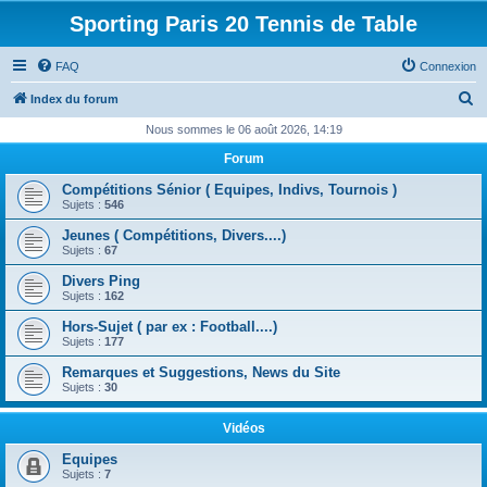
Sporting Paris 20 Tennis de Table
FAQ
Connexion
R
Index du forum
e
Nous sommes le 06 août 2026, 14:19
c
Forum
h
Compétitions Sénior ( Equipes, Indivs, Tournois )
e
Sujets :
546
r
Jeunes ( Compétitions, Divers....)
Sujets :
67
c
Divers Ping
h
Sujets :
162
e
Hors-Sujet ( par ex : Football....)
r
Sujets :
177
Remarques et Suggestions, News du Site
Sujets :
30
Vidéos
Equipes
Sujets :
7