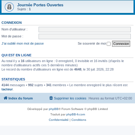
Journée Portes Ouvertes
Sujets :
1
CONNEXION
Nom d’utilisateur :
Mot de passe :
J’ai oublié mon mot de passe
Se souvenir de moi
QUI EST EN LIGNE
Au total il y a
16
utilisateurs en ligne : 0 enregistré, 0 invisible et 16 invités (d’après le
nombre d’utilisateurs actifs ces 5 dernières minutes)
Le record du nombre d’utilisateurs en ligne est de
4648
, le 30 juil. 2026, 22:28
STATISTIQUES
4144
messages •
992
sujets •
341
membres • Le membre enregistré le plus récent est
tacteur
.
Index du forum
Supprimer les cookies
Heures au format
UTC+02:00
Développé par
phpBB
® Forum Software © phpBB Limited
Traduit par
phpBB-fr.com
Confidentialité
|
Conditions