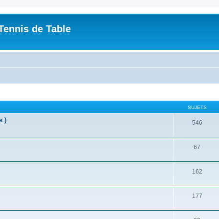
Tennis de Table
SUJETS
s )
546
67
162
177