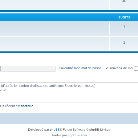
30
SUJETS
7
1
J’ai oublié mon mot de passe
|
Se souvenir de moi
tés (d’après le nombre d’utilisateurs actifs ces 5 dernières minutes)
22:28
lus récent est
tacteur
.
Développé par
phpBB
® Forum Software © phpBB Limited
Traduit par
phpBB-fr.com