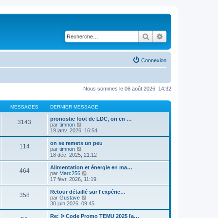
Rechercher
Recherche avancé
Connexion
Nous sommes le 06 août 2026, 14:32
MESSAGES
DERNIER MESSAGE
pronostic foot de LDC, on en …
3143
V
par
timnon
o
19 janv. 2026, 16:54
i
r
on se remets un peu
114
l
V
par
timnon
e
o
18 déc. 2025, 21:12
d
i
e
r
Alimentation et énergie en ma…
464
r
l
V
par
Marc256
n
e
o
17 févr. 2026, 11:19
i
d
i
e
e
r
Retour détaillé sur l'expérie…
r
358
r
l
V
par
Gustave
m
n
e
o
30 juin 2026, 09:45
e
i
d
i
s
e
e
r
Re: ᐅ Code Promo TEMU 2025 [a…
s