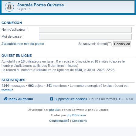
Journée Portes Ouvertes
Sujets :
1
CONNEXION
Nom d’utilisateur :
Mot de passe :
J’ai oublié mon mot de passe
Se souvenir de moi
QUI EST EN LIGNE
Au total il y a
18
utilisateurs en ligne : 0 enregistré, 0 invisible et 18 invités (d’après le
nombre d’utilisateurs actifs ces 5 dernières minutes)
Le record du nombre d’utilisateurs en ligne est de
4648
, le 30 juil. 2026, 22:28
STATISTIQUES
4144
messages •
992
sujets •
341
membres • Le membre enregistré le plus récent est
tacteur
.
Index du forum
Supprimer les cookies
Heures au format
UTC+02:00
Développé par
phpBB
® Forum Software © phpBB Limited
Traduit par
phpBB-fr.com
Confidentialité
|
Conditions