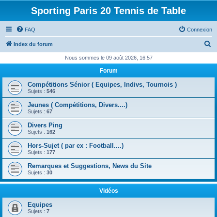
Sporting Paris 20 Tennis de Table
FAQ
Connexion
R
Index du forum
e
Nous sommes le 09 août 2026, 16:57
c
Forum
h
Compétitions Sénior ( Equipes, Indivs, Tournois )
e
Sujets :
546
r
Jeunes ( Compétitions, Divers....)
Sujets :
67
c
Divers Ping
h
Sujets :
162
e
Hors-Sujet ( par ex : Football....)
r
Sujets :
177
Remarques et Suggestions, News du Site
Sujets :
30
Vidéos
Equipes
Sujets :
7