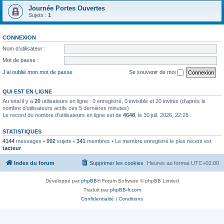
Journée Portes Ouvertes
Sujets :
1
CONNEXION
Nom d’utilisateur :
Mot de passe :
J’ai oublié mon mot de passe
Se souvenir de moi
QUI EST EN LIGNE
Au total il y a
20
utilisateurs en ligne : 0 enregistré, 0 invisible et 20 invités (d’après le
nombre d’utilisateurs actifs ces 5 dernières minutes)
Le record du nombre d’utilisateurs en ligne est de
4648
, le 30 juil. 2026, 22:28
STATISTIQUES
4144
messages •
992
sujets •
341
membres • Le membre enregistré le plus récent est
tacteur
.
Index du forum
Supprimer les cookies
Heures au format
UTC+02:00
Développé par
phpBB
® Forum Software © phpBB Limited
Traduit par
phpBB-fr.com
Confidentialité
|
Conditions