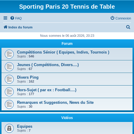
Sporting Paris 20 Tennis de Table
FAQ
Connexion
R
Index du forum
e
Nous sommes le 06 août 2026, 20:23
c
Forum
h
Compétitions Sénior ( Equipes, Indivs, Tournois )
e
Sujets :
546
r
Jeunes ( Compétitions, Divers....)
Sujets :
67
c
Divers Ping
h
Sujets :
162
e
Hors-Sujet ( par ex : Football....)
r
Sujets :
177
Remarques et Suggestions, News du Site
Sujets :
30
Vidéos
Equipes
Sujets :
7