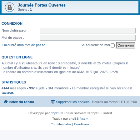
Journée Portes Ouvertes
Sujets :
1
CONNEXION
Nom d’utilisateur :
Mot de passe :
J’ai oublié mon mot de passe
Se souvenir de moi
QUI EST EN LIGNE
Au total il y a
25
utilisateurs en ligne : 0 enregistré, 0 invisible et 25 invités (d’après le
nombre d’utilisateurs actifs ces 5 dernières minutes)
Le record du nombre d’utilisateurs en ligne est de
4648
, le 30 juil. 2026, 22:28
STATISTIQUES
4144
messages •
992
sujets •
341
membres • Le membre enregistré le plus récent est
tacteur
.
Index du forum
Supprimer les cookies
Heures au format
UTC+02:00
Développé par
phpBB
® Forum Software © phpBB Limited
Traduit par
phpBB-fr.com
Confidentialité
|
Conditions