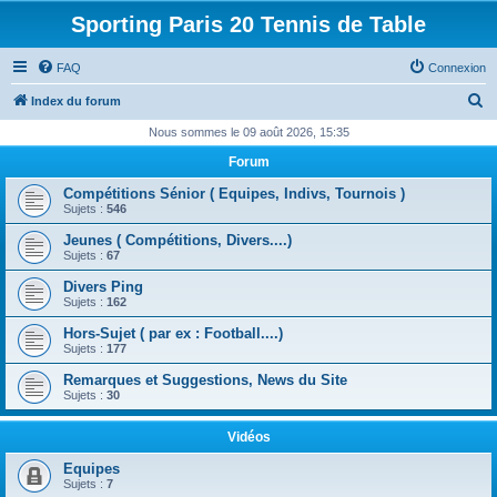
Sporting Paris 20 Tennis de Table
FAQ
Connexion
R
Index du forum
e
Nous sommes le 09 août 2026, 15:35
c
Forum
h
Compétitions Sénior ( Equipes, Indivs, Tournois )
e
Sujets :
546
r
Jeunes ( Compétitions, Divers....)
Sujets :
67
c
Divers Ping
h
Sujets :
162
e
Hors-Sujet ( par ex : Football....)
r
Sujets :
177
Remarques et Suggestions, News du Site
Sujets :
30
Vidéos
Equipes
Sujets :
7