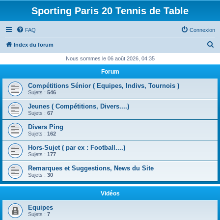
Sporting Paris 20 Tennis de Table
FAQ
Connexion
R
Index du forum
e
Nous sommes le 06 août 2026, 04:35
c
Forum
h
Compétitions Sénior ( Equipes, Indivs, Tournois )
e
Sujets :
546
r
Jeunes ( Compétitions, Divers....)
Sujets :
67
c
Divers Ping
h
Sujets :
162
e
Hors-Sujet ( par ex : Football....)
r
Sujets :
177
Remarques et Suggestions, News du Site
Sujets :
30
Vidéos
Equipes
Sujets :
7