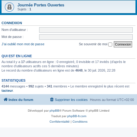
Journée Portes Ouvertes
Sujets :
1
CONNEXION
Nom d’utilisateur :
Mot de passe :
J’ai oublié mon mot de passe
Se souvenir de moi
QUI EST EN LIGNE
Au total il y a
17
utilisateurs en ligne : 0 enregistré, 0 invisible et 17 invités (d’après le
nombre d’utilisateurs actifs ces 5 dernières minutes)
Le record du nombre d’utilisateurs en ligne est de
4648
, le 30 juil. 2026, 22:28
STATISTIQUES
4144
messages •
992
sujets •
341
membres • Le membre enregistré le plus récent est
tacteur
.
Index du forum
Supprimer les cookies
Heures au format
UTC+02:00
Développé par
phpBB
® Forum Software © phpBB Limited
Traduit par
phpBB-fr.com
Confidentialité
|
Conditions