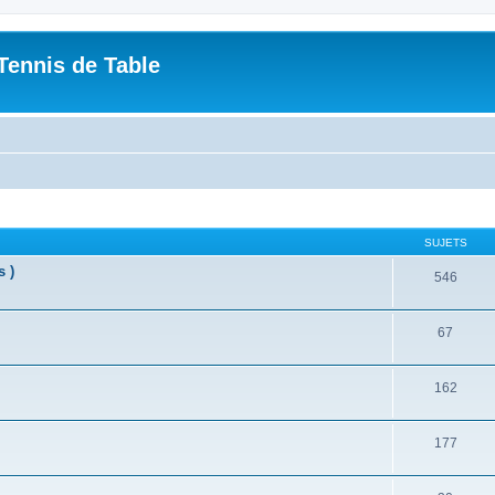
Tennis de Table
SUJETS
s )
546
67
162
177