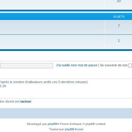
30
SUJETS
7
1
J’ai oublié mon mot de passe
|
Se souvenir de moi
 (d’après le nombre d’utilisateurs actifs ces 5 dernières minutes)
22:28
lus récent est
tacteur
.
Développé par
phpBB
® Forum Software © phpBB Limited
Traduit par
phpBB-fr.com