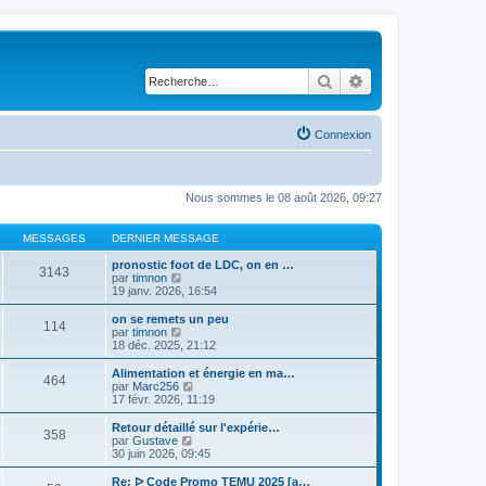
Rechercher
Recherche avancé
Connexion
Nous sommes le 08 août 2026, 09:27
MESSAGES
DERNIER MESSAGE
pronostic foot de LDC, on en …
3143
V
par
timnon
o
19 janv. 2026, 16:54
i
r
on se remets un peu
114
l
V
par
timnon
e
o
18 déc. 2025, 21:12
d
i
e
r
Alimentation et énergie en ma…
464
r
l
V
par
Marc256
n
e
o
17 févr. 2026, 11:19
i
d
i
e
e
r
Retour détaillé sur l'expérie…
r
358
r
l
V
par
Gustave
m
n
e
o
30 juin 2026, 09:45
e
i
d
i
s
e
e
r
Re: ᐅ Code Promo TEMU 2025 [a…
s