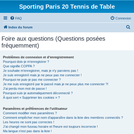
Sporting Paris 20 Tennis de Table
FAQ
Connexion
R
Index du forum
e
Foire aux questions (Questions posées
c
fréquemment)
h
e
Problèmes de connexion et d’enregistrement
Pourquoi dois-je m’enregistrer ?
r
Que signifie COPPA ?
c
Je souhaite m’enregistrer, mais je n’y parviens pas !
Je suis enregistré mais je ne peux pas me connecter !
h
Pourquoi ne puis-je pas me connecter ?
Je me suis enregistré par le passé mais je ne peux plus me connecter ?!
e
J’ai perdu mon mot de passe !
r
Pourquoi suis-je automatiquement déconnecté ?
À quoi sert « Supprimer les cookies » ?
Paramètres et préférences de l’utilisateur
Comment modifier mes paramètres ?
Comment empêcher mon nom d’apparaître dans la liste des membres connectés ?
Les heures ne sont pas correctes !
J’ai changé mon fuseau horaire et l’heure est toujours incorrecte !
Ma langue n’est pas dans la liste !