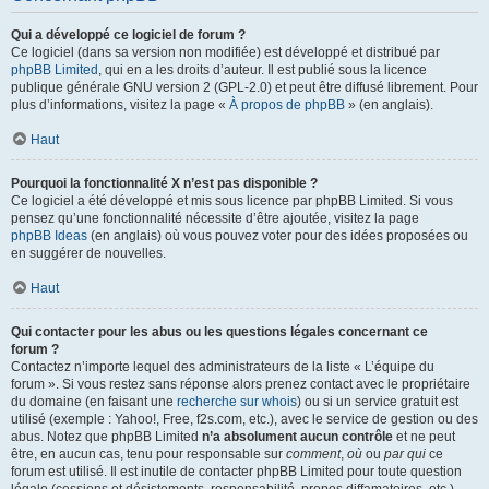
Qui a développé ce logiciel de forum ?
Ce logiciel (dans sa version non modifiée) est développé et distribué par
phpBB Limited
, qui en a les droits d’auteur. Il est publié sous la licence
publique générale GNU version 2 (GPL-2.0) et peut être diffusé librement. Pour
plus d’informations, visitez la page «
À propos de phpBB
» (en anglais).
Haut
Pourquoi la fonctionnalité X n’est pas disponible ?
Ce logiciel a été développé et mis sous licence par phpBB Limited. Si vous
pensez qu’une fonctionnalité nécessite d’être ajoutée, visitez la page
phpBB Ideas
(en anglais) où vous pouvez voter pour des idées proposées ou
en suggérer de nouvelles.
Haut
Qui contacter pour les abus ou les questions légales concernant ce
forum ?
Contactez n’importe lequel des administrateurs de la liste « L’équipe du
forum ». Si vous restez sans réponse alors prenez contact avec le propriétaire
du domaine (en faisant une
recherche sur whois
) ou si un service gratuit est
utilisé (exemple : Yahoo!, Free, f2s.com, etc.), avec le service de gestion ou des
abus. Notez que phpBB Limited
n’a absolument aucun contrôle
et ne peut
être, en aucun cas, tenu pour responsable sur
comment
,
où
ou
par qui
ce
forum est utilisé. Il est inutile de contacter phpBB Limited pour toute question