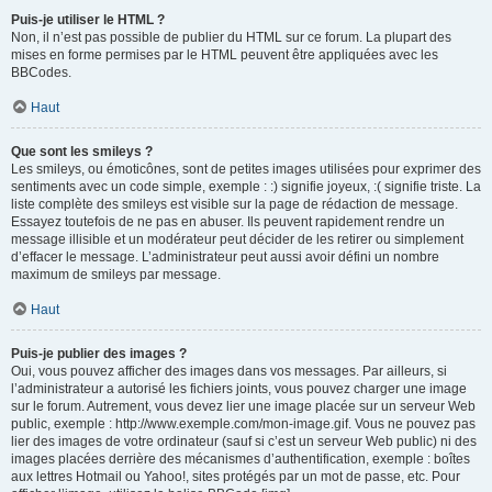
Puis-je utiliser le HTML ?
Non, il n’est pas possible de publier du HTML sur ce forum. La plupart des
mises en forme permises par le HTML peuvent être appliquées avec les
BBCodes.
Haut
Que sont les smileys ?
Les smileys, ou émoticônes, sont de petites images utilisées pour exprimer des
sentiments avec un code simple, exemple : :) signifie joyeux, :( signifie triste. La
liste complète des smileys est visible sur la page de rédaction de message.
Essayez toutefois de ne pas en abuser. Ils peuvent rapidement rendre un
message illisible et un modérateur peut décider de les retirer ou simplement
d’effacer le message. L’administrateur peut aussi avoir défini un nombre
maximum de smileys par message.
Haut
Puis-je publier des images ?
Oui, vous pouvez afficher des images dans vos messages. Par ailleurs, si
l’administrateur a autorisé les fichiers joints, vous pouvez charger une image
sur le forum. Autrement, vous devez lier une image placée sur un serveur Web
public, exemple : http://www.exemple.com/mon-image.gif. Vous ne pouvez pas
lier des images de votre ordinateur (sauf si c’est un serveur Web public) ni des
images placées derrière des mécanismes d’authentification, exemple : boîtes
aux lettres Hotmail ou Yahoo!, sites protégés par un mot de passe, etc. Pour