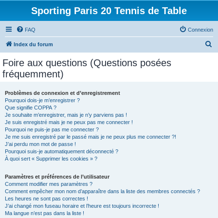
Sporting Paris 20 Tennis de Table
FAQ
Connexion
R
Index du forum
e
Foire aux questions (Questions posées
c
fréquemment)
h
e
Problèmes de connexion et d’enregistrement
Pourquoi dois-je m’enregistrer ?
r
Que signifie COPPA ?
c
Je souhaite m’enregistrer, mais je n’y parviens pas !
Je suis enregistré mais je ne peux pas me connecter !
h
Pourquoi ne puis-je pas me connecter ?
Je me suis enregistré par le passé mais je ne peux plus me connecter ?!
e
J’ai perdu mon mot de passe !
r
Pourquoi suis-je automatiquement déconnecté ?
À quoi sert « Supprimer les cookies » ?
Paramètres et préférences de l’utilisateur
Comment modifier mes paramètres ?
Comment empêcher mon nom d’apparaître dans la liste des membres connectés ?
Les heures ne sont pas correctes !
J’ai changé mon fuseau horaire et l’heure est toujours incorrecte !
Ma langue n’est pas dans la liste !