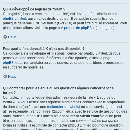
Qui a développé ce logiciel de forum ?
Ce logiciel (dans sa version non modifiée) est développé et distribué par
phpBB Limited
, qui en a les droits d’auteur. Il est publié sous la licence
publique générale GNU version 2 (GPL-2.0) et peut être diffusé librement. Pour
plus d’informations, visitez la page «
À propos de phpBB
» (en anglais).
Haut
Pourquoi la fonctionnalité X n’est pas disponible ?
Ce logiciel a été développé et mis sous licence par phpBB Limited. Si vous
pensez qu’une fonctionnalité nécessite d’être ajoutée, visitez la page
phpBB Ideas
(en anglais) où vous pouvez voter pour des idées proposées ou
en suggérer de nouvelles.
Haut
Qui contacter pour les abus ou les questions légales concernant ce
forum ?
Contactez n’importe lequel des administrateurs de la liste « L’équipe du
forum ». Si vous restez sans réponse alors prenez contact avec le propriétaire
du domaine (en faisant une
recherche sur whois
) ou si un service gratuit est
utilisé (exemple : Yahoo!, Free, f2s.com, etc.), avec le service de gestion ou des
abus. Notez que phpBB Limited
n’a absolument aucun contrôle
et ne peut
être, en aucun cas, tenu pour responsable sur
comment
,
où
ou
par qui
ce
forum est utilisé. Il est inutile de contacter phpBB Limited pour toute question