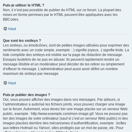
Puis-je utiliser le HTML ?
Non, il n’est pas possible de publier du HTML sur ce forum. La plupart des
mises en forme permises par le HTML peuvent être appliquées avec les
BBCodes.
Haut
Que sont les smileys ?
Les smileys, ou émoticônes, sont de petites images utilisées pour exprimer des
sentiments avec un code simple, exemple : :) signifie joyeux, :( signifie triste. La
liste complète des smileys est visible sur la page de rédaction de message.
Essayez toutefois de ne pas en abuser. Ils peuvent rapidement rendre un
message illisible et un modérateur peut décider de les retirer ou simplement
d’effacer le message. L’administrateur peut aussi avoir défini un nombre
maximum de smileys par message.
Haut
Puis-je publier des images ?
Oui, vous pouvez afficher des images dans vos messages. Par ailleurs, si
l’administrateur a autorisé les fichiers joints, vous pouvez charger une image
sur le forum. Autrement, vous devez lier une image placée sur un serveur Web
public, exemple : http://www.exemple.com/mon-image.gif. Vous ne pouvez pas
lier des images de votre ordinateur (sauf si c’est un serveur Web public) ni des
images placées derrière des mécanismes d’authentification, exemple : boîtes
aux lettres Hotmail ou Yahoo!, sites protégés par un mot de passe, etc. Pour