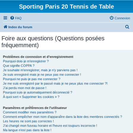
Sporting Paris 20 Tennis de Table
FAQ
Connexion
R
Index du forum
e
Foire aux questions (Questions posées
c
fréquemment)
h
e
Problèmes de connexion et d’enregistrement
Pourquoi dois-je m’enregistrer ?
r
Que signifie COPPA ?
c
Je souhaite m’enregistrer, mais je n’y parviens pas !
Je suis enregistré mais je ne peux pas me connecter !
h
Pourquoi ne puis-je pas me connecter ?
Je me suis enregistré par le passé mais je ne peux plus me connecter ?!
e
J’ai perdu mon mot de passe !
r
Pourquoi suis-je automatiquement déconnecté ?
À quoi sert « Supprimer les cookies » ?
Paramètres et préférences de l’utilisateur
Comment modifier mes paramètres ?
Comment empêcher mon nom d’apparaître dans la liste des membres connectés ?
Les heures ne sont pas correctes !
J’ai changé mon fuseau horaire et l’heure est toujours incorrecte !
Ma langue n’est pas dans la liste !