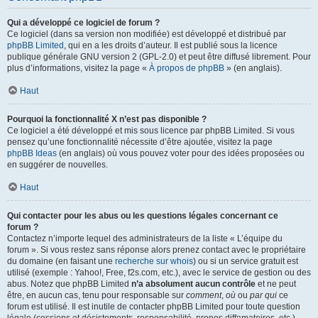
Qui a développé ce logiciel de forum ?
Ce logiciel (dans sa version non modifiée) est développé et distribué par
phpBB Limited
, qui en a les droits d’auteur. Il est publié sous la licence
publique générale GNU version 2 (GPL-2.0) et peut être diffusé librement. Pour
plus d’informations, visitez la page «
À propos de phpBB
» (en anglais).
Haut
Pourquoi la fonctionnalité X n’est pas disponible ?
Ce logiciel a été développé et mis sous licence par phpBB Limited. Si vous
pensez qu’une fonctionnalité nécessite d’être ajoutée, visitez la page
phpBB Ideas
(en anglais) où vous pouvez voter pour des idées proposées ou
en suggérer de nouvelles.
Haut
Qui contacter pour les abus ou les questions légales concernant ce
forum ?
Contactez n’importe lequel des administrateurs de la liste « L’équipe du
forum ». Si vous restez sans réponse alors prenez contact avec le propriétaire
du domaine (en faisant une
recherche sur whois
) ou si un service gratuit est
utilisé (exemple : Yahoo!, Free, f2s.com, etc.), avec le service de gestion ou des
abus. Notez que phpBB Limited
n’a absolument aucun contrôle
et ne peut
être, en aucun cas, tenu pour responsable sur
comment
,
où
ou
par qui
ce
forum est utilisé. Il est inutile de contacter phpBB Limited pour toute question