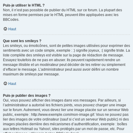
Puis-je utiliser le HTML ?
Non, il n’est pas possible de publier du HTML sur ce forum. La plupart des
mises en forme permises par le HTML peuvent être appliquées avec les
BBCodes.
Haut
Que sont les smileys ?
Les smileys, ou émoticônes, sont de petites images utilisées pour exprimer des
sentiments avec un code simple, exemple : :) signifie joyeux, :( signifie triste. La
liste complète des smileys est visible sur la page de rédaction de message.
Essayez toutefois de ne pas en abuser. Ils peuvent rapidement rendre un
message illisible et un modérateur peut décider de les retirer ou simplement
d’effacer le message. L’administrateur peut aussi avoir défini un nombre
maximum de smileys par message.
Haut
Puis-je publier des images ?
Oui, vous pouvez afficher des images dans vos messages. Par ailleurs, si
l’administrateur a autorisé les fichiers joints, vous pouvez charger une image
sur le forum. Autrement, vous devez lier une image placée sur un serveur Web
public, exemple : http://www.exemple.com/mon-image.gif. Vous ne pouvez pas
lier des images de votre ordinateur (sauf si c’est un serveur Web public) ni des
images placées derrière des mécanismes d’authentification, exemple : boîtes
aux lettres Hotmail ou Yahoo!, sites protégés par un mot de passe, etc. Pour