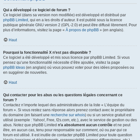
Qui a développé ce logiciel de forum ?
Ce logiciel (dans sa version non modifiée) est développé et distribué par
phpBB Limited
, qui en a les droits d’auteur. Il est publié sous la licence
publique générale GNU version 2 (GPL-2.0) et peut être diffusé librement. Pour
plus d’informations, visitez la page «
À propos de phpBB
» (en anglais).
Haut
Pourquoi la fonctionnalité X n’est pas disponible ?
Ce logiciel a été développé et mis sous licence par phpBB Limited. Si vous
pensez qu’une fonctionnalité nécessite d’être ajoutée, visitez la page
phpBB Ideas
(en anglais) où vous pouvez voter pour des idées proposées ou
en suggérer de nouvelles.
Haut
Qui contacter pour les abus ou les questions légales concernant ce
forum ?
Contactez n’importe lequel des administrateurs de la liste « L’équipe du
forum ». Si vous restez sans réponse alors prenez contact avec le propriétaire
du domaine (en faisant une
recherche sur whois
) ou si un service gratuit est
utilisé (exemple : Yahoo!, Free, f2s.com, etc.), avec le service de gestion ou des
abus. Notez que phpBB Limited
n’a absolument aucun contrôle
et ne peut
être, en aucun cas, tenu pour responsable sur
comment
,
où
ou
par qui
ce
forum est utilisé. Il est inutile de contacter phpBB Limited pour toute question