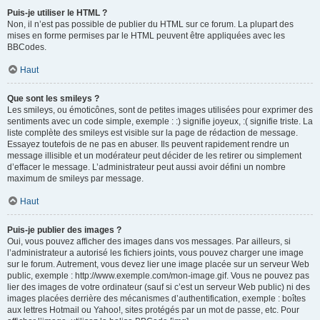
Puis-je utiliser le HTML ?
Non, il n’est pas possible de publier du HTML sur ce forum. La plupart des
mises en forme permises par le HTML peuvent être appliquées avec les
BBCodes.
Haut
Que sont les smileys ?
Les smileys, ou émoticônes, sont de petites images utilisées pour exprimer des
sentiments avec un code simple, exemple : :) signifie joyeux, :( signifie triste. La
liste complète des smileys est visible sur la page de rédaction de message.
Essayez toutefois de ne pas en abuser. Ils peuvent rapidement rendre un
message illisible et un modérateur peut décider de les retirer ou simplement
d’effacer le message. L’administrateur peut aussi avoir défini un nombre
maximum de smileys par message.
Haut
Puis-je publier des images ?
Oui, vous pouvez afficher des images dans vos messages. Par ailleurs, si
l’administrateur a autorisé les fichiers joints, vous pouvez charger une image
sur le forum. Autrement, vous devez lier une image placée sur un serveur Web
public, exemple : http://www.exemple.com/mon-image.gif. Vous ne pouvez pas
lier des images de votre ordinateur (sauf si c’est un serveur Web public) ni des
images placées derrière des mécanismes d’authentification, exemple : boîtes
aux lettres Hotmail ou Yahoo!, sites protégés par un mot de passe, etc. Pour