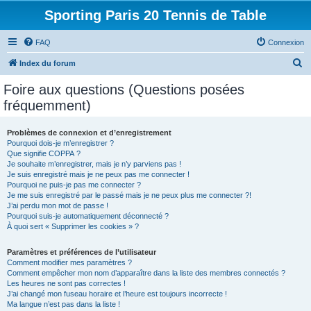
Sporting Paris 20 Tennis de Table
FAQ
Connexion
R
Index du forum
e
Foire aux questions (Questions posées
c
fréquemment)
h
e
Problèmes de connexion et d’enregistrement
Pourquoi dois-je m’enregistrer ?
r
Que signifie COPPA ?
c
Je souhaite m’enregistrer, mais je n’y parviens pas !
Je suis enregistré mais je ne peux pas me connecter !
h
Pourquoi ne puis-je pas me connecter ?
Je me suis enregistré par le passé mais je ne peux plus me connecter ?!
e
J’ai perdu mon mot de passe !
r
Pourquoi suis-je automatiquement déconnecté ?
À quoi sert « Supprimer les cookies » ?
Paramètres et préférences de l’utilisateur
Comment modifier mes paramètres ?
Comment empêcher mon nom d’apparaître dans la liste des membres connectés ?
Les heures ne sont pas correctes !
J’ai changé mon fuseau horaire et l’heure est toujours incorrecte !
Ma langue n’est pas dans la liste !