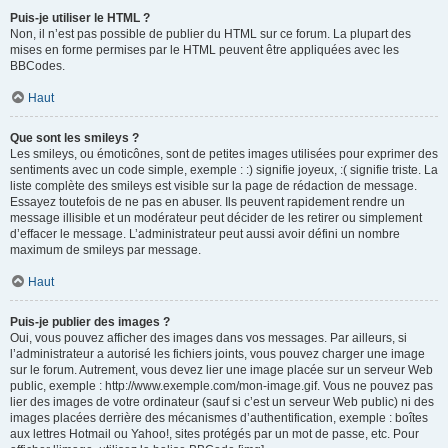
Puis-je utiliser le HTML ?
Non, il n’est pas possible de publier du HTML sur ce forum. La plupart des
mises en forme permises par le HTML peuvent être appliquées avec les
BBCodes.
Haut
Que sont les smileys ?
Les smileys, ou émoticônes, sont de petites images utilisées pour exprimer des
sentiments avec un code simple, exemple : :) signifie joyeux, :( signifie triste. La
liste complète des smileys est visible sur la page de rédaction de message.
Essayez toutefois de ne pas en abuser. Ils peuvent rapidement rendre un
message illisible et un modérateur peut décider de les retirer ou simplement
d’effacer le message. L’administrateur peut aussi avoir défini un nombre
maximum de smileys par message.
Haut
Puis-je publier des images ?
Oui, vous pouvez afficher des images dans vos messages. Par ailleurs, si
l’administrateur a autorisé les fichiers joints, vous pouvez charger une image
sur le forum. Autrement, vous devez lier une image placée sur un serveur Web
public, exemple : http://www.exemple.com/mon-image.gif. Vous ne pouvez pas
lier des images de votre ordinateur (sauf si c’est un serveur Web public) ni des
images placées derrière des mécanismes d’authentification, exemple : boîtes
aux lettres Hotmail ou Yahoo!, sites protégés par un mot de passe, etc. Pour