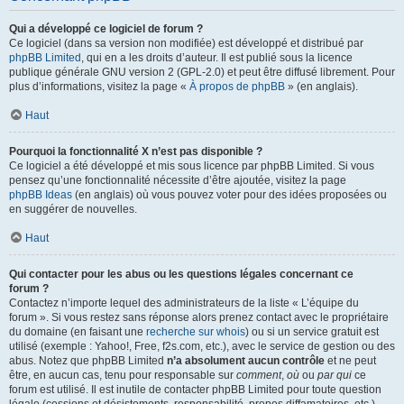
Qui a développé ce logiciel de forum ?
Ce logiciel (dans sa version non modifiée) est développé et distribué par
phpBB Limited
, qui en a les droits d’auteur. Il est publié sous la licence
publique générale GNU version 2 (GPL-2.0) et peut être diffusé librement. Pour
plus d’informations, visitez la page «
À propos de phpBB
» (en anglais).
Haut
Pourquoi la fonctionnalité X n’est pas disponible ?
Ce logiciel a été développé et mis sous licence par phpBB Limited. Si vous
pensez qu’une fonctionnalité nécessite d’être ajoutée, visitez la page
phpBB Ideas
(en anglais) où vous pouvez voter pour des idées proposées ou
en suggérer de nouvelles.
Haut
Qui contacter pour les abus ou les questions légales concernant ce
forum ?
Contactez n’importe lequel des administrateurs de la liste « L’équipe du
forum ». Si vous restez sans réponse alors prenez contact avec le propriétaire
du domaine (en faisant une
recherche sur whois
) ou si un service gratuit est
utilisé (exemple : Yahoo!, Free, f2s.com, etc.), avec le service de gestion ou des
abus. Notez que phpBB Limited
n’a absolument aucun contrôle
et ne peut
être, en aucun cas, tenu pour responsable sur
comment
,
où
ou
par qui
ce
forum est utilisé. Il est inutile de contacter phpBB Limited pour toute question