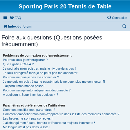
Sporting Paris 20 Tennis de Table
FAQ
Connexion
R
Index du forum
e
Foire aux questions (Questions posées
c
fréquemment)
h
e
Problèmes de connexion et d’enregistrement
Pourquoi dois-je m’enregistrer ?
r
Que signifie COPPA ?
c
Je souhaite m’enregistrer, mais je n’y parviens pas !
Je suis enregistré mais je ne peux pas me connecter !
h
Pourquoi ne puis-je pas me connecter ?
Je me suis enregistré par le passé mais je ne peux plus me connecter ?!
e
J’ai perdu mon mot de passe !
r
Pourquoi suis-je automatiquement déconnecté ?
À quoi sert « Supprimer les cookies » ?
Paramètres et préférences de l’utilisateur
Comment modifier mes paramètres ?
Comment empêcher mon nom d’apparaître dans la liste des membres connectés ?
Les heures ne sont pas correctes !
J’ai changé mon fuseau horaire et l’heure est toujours incorrecte !
Ma langue n’est pas dans la liste !