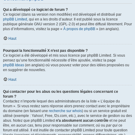
Qui a développé ce logiciel de forum ?
Ce logiciel (dans sa version non modifiée) est développé et distribué par
phpBB Limited
, qui en a les droits d’auteur. Il est publié sous la licence
publique générale GNU version 2 (GPL-2.0) et peut être diffusé librement. Pour
plus d’informations, visitez la page «
À propos de phpBB
» (en anglais).
Haut
Pourquoi la fonctionnalité X n’est pas disponible ?
Ce logiciel a été développé et mis sous licence par phpBB Limited. Si vous
pensez qu’une fonctionnalité nécessite d’être ajoutée, visitez la page
phpBB Ideas
(en anglais) où vous pouvez voter pour des idées proposées ou
en suggérer de nouvelles.
Haut
Qui contacter pour les abus ou les questions légales concernant ce
forum ?
Contactez n’importe lequel des administrateurs de la liste « L’équipe du
forum ». Si vous restez sans réponse alors prenez contact avec le propriétaire
du domaine (en faisant une
recherche sur whois
) ou si un service gratuit est
utilisé (exemple : Yahoo!, Free, f2s.com, etc.), avec le service de gestion ou des
abus. Notez que phpBB Limited
n’a absolument aucun contrôle
et ne peut
être, en aucun cas, tenu pour responsable sur
comment
,
où
ou
par qui
ce
forum est utilisé. Il est inutile de contacter phpBB Limited pour toute question