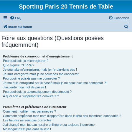
Sporting Paris 20 Tennis de Table
FAQ
Connexion
R
Index du forum
e
Foire aux questions (Questions posées
c
fréquemment)
h
e
Problèmes de connexion et d’enregistrement
Pourquoi dois-je m’enregistrer ?
r
Que signifie COPPA ?
c
Je souhaite m’enregistrer, mais je n’y parviens pas !
Je suis enregistré mais je ne peux pas me connecter !
h
Pourquoi ne puis-je pas me connecter ?
Je me suis enregistré par le passé mais je ne peux plus me connecter ?!
e
J’ai perdu mon mot de passe !
r
Pourquoi suis-je automatiquement déconnecté ?
À quoi sert « Supprimer les cookies » ?
Paramètres et préférences de l’utilisateur
Comment modifier mes paramètres ?
Comment empêcher mon nom d’apparaître dans la liste des membres connectés ?
Les heures ne sont pas correctes !
J’ai changé mon fuseau horaire et l’heure est toujours incorrecte !
Ma langue n’est pas dans la liste !