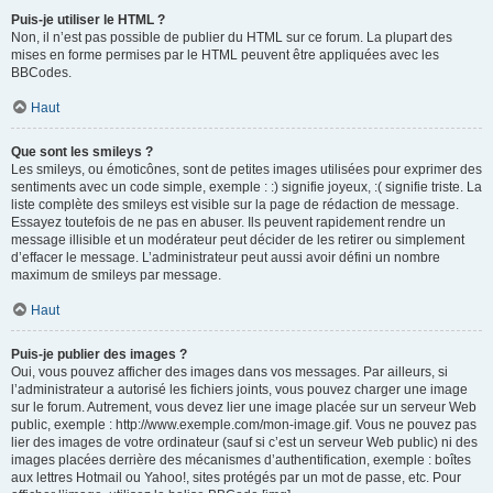
Puis-je utiliser le HTML ?
Non, il n’est pas possible de publier du HTML sur ce forum. La plupart des
mises en forme permises par le HTML peuvent être appliquées avec les
BBCodes.
Haut
Que sont les smileys ?
Les smileys, ou émoticônes, sont de petites images utilisées pour exprimer des
sentiments avec un code simple, exemple : :) signifie joyeux, :( signifie triste. La
liste complète des smileys est visible sur la page de rédaction de message.
Essayez toutefois de ne pas en abuser. Ils peuvent rapidement rendre un
message illisible et un modérateur peut décider de les retirer ou simplement
d’effacer le message. L’administrateur peut aussi avoir défini un nombre
maximum de smileys par message.
Haut
Puis-je publier des images ?
Oui, vous pouvez afficher des images dans vos messages. Par ailleurs, si
l’administrateur a autorisé les fichiers joints, vous pouvez charger une image
sur le forum. Autrement, vous devez lier une image placée sur un serveur Web
public, exemple : http://www.exemple.com/mon-image.gif. Vous ne pouvez pas
lier des images de votre ordinateur (sauf si c’est un serveur Web public) ni des
images placées derrière des mécanismes d’authentification, exemple : boîtes
aux lettres Hotmail ou Yahoo!, sites protégés par un mot de passe, etc. Pour