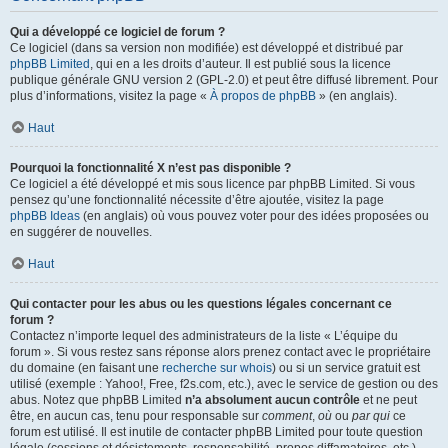
Qui a développé ce logiciel de forum ?
Ce logiciel (dans sa version non modifiée) est développé et distribué par
phpBB Limited
, qui en a les droits d’auteur. Il est publié sous la licence
publique générale GNU version 2 (GPL-2.0) et peut être diffusé librement. Pour
plus d’informations, visitez la page «
À propos de phpBB
» (en anglais).
Haut
Pourquoi la fonctionnalité X n’est pas disponible ?
Ce logiciel a été développé et mis sous licence par phpBB Limited. Si vous
pensez qu’une fonctionnalité nécessite d’être ajoutée, visitez la page
phpBB Ideas
(en anglais) où vous pouvez voter pour des idées proposées ou
en suggérer de nouvelles.
Haut
Qui contacter pour les abus ou les questions légales concernant ce
forum ?
Contactez n’importe lequel des administrateurs de la liste « L’équipe du
forum ». Si vous restez sans réponse alors prenez contact avec le propriétaire
du domaine (en faisant une
recherche sur whois
) ou si un service gratuit est
utilisé (exemple : Yahoo!, Free, f2s.com, etc.), avec le service de gestion ou des
abus. Notez que phpBB Limited
n’a absolument aucun contrôle
et ne peut
être, en aucun cas, tenu pour responsable sur
comment
,
où
ou
par qui
ce
forum est utilisé. Il est inutile de contacter phpBB Limited pour toute question