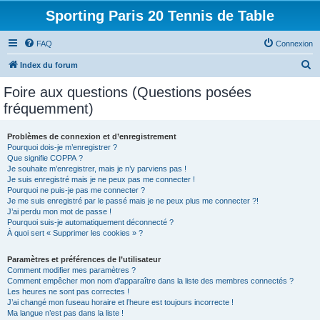
Sporting Paris 20 Tennis de Table
FAQ
Connexion
R
Index du forum
e
Foire aux questions (Questions posées
c
fréquemment)
h
e
Problèmes de connexion et d’enregistrement
Pourquoi dois-je m’enregistrer ?
r
Que signifie COPPA ?
c
Je souhaite m’enregistrer, mais je n’y parviens pas !
Je suis enregistré mais je ne peux pas me connecter !
h
Pourquoi ne puis-je pas me connecter ?
Je me suis enregistré par le passé mais je ne peux plus me connecter ?!
e
J’ai perdu mon mot de passe !
r
Pourquoi suis-je automatiquement déconnecté ?
À quoi sert « Supprimer les cookies » ?
Paramètres et préférences de l’utilisateur
Comment modifier mes paramètres ?
Comment empêcher mon nom d’apparaître dans la liste des membres connectés ?
Les heures ne sont pas correctes !
J’ai changé mon fuseau horaire et l’heure est toujours incorrecte !
Ma langue n’est pas dans la liste !