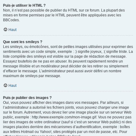
Puis-je utiliser le HTML ?
Non, il n’est pas possible de publier du HTML sur ce forum. La plupart des
mises en forme permises par le HTML peuvent être appliquées avec les
BBCodes.
Haut
Que sont les smileys ?
Les smileys, ou émoticônes, sont de petites images utilisées pour exprimer des
sentiments avec un code simple, exemple : :) signifie joyeux, :( signifie triste. La
liste complète des smileys est visible sur la page de rédaction de message.
Essayez toutefois de ne pas en abuser. Ils peuvent rapidement rendre un
message illisible et un modérateur peut décider de les retirer ou simplement
d’effacer le message. L’administrateur peut aussi avoir défini un nombre
maximum de smileys par message.
Haut
Puis-je publier des images ?
Oui, vous pouvez afficher des images dans vos messages. Par ailleurs, si
l’administrateur a autorisé les fichiers joints, vous pouvez charger une image
sur le forum. Autrement, vous devez lier une image placée sur un serveur Web
public, exemple : http://www.exemple.com/mon-image.gif. Vous ne pouvez pas
lier des images de votre ordinateur (sauf si c’est un serveur Web public) ni des
images placées derrière des mécanismes d’authentification, exemple : boîtes
aux lettres Hotmail ou Yahoo!, sites protégés par un mot de passe, etc. Pour