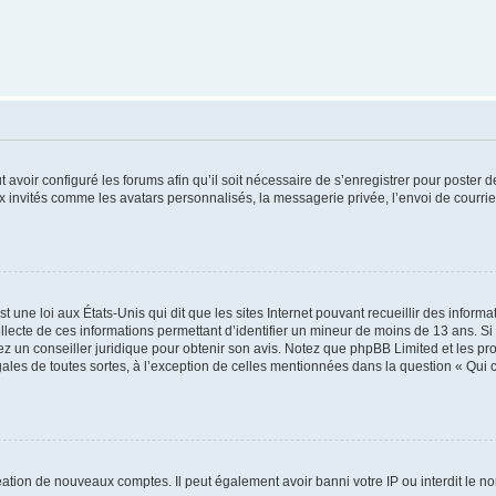
t avoir configuré les forums afin qu’il soit nécessaire de s’enregistrer pour poster
x invités comme les avatars personnalisés, la messagerie privée, l’envoi de courri
t une loi aux États-Unis qui dit que les sites Internet pouvant recueillir des infor
ollecte de ces informations permettant d’identifier un mineur de moins de 13 ans. S
tez un conseiller juridique pour obtenir son avis. Notez que phpBB Limited et les pr
gales de toutes sortes, à l’exception de celles mentionnées dans la question « Qui
réation de nouveaux comptes. Il peut également avoir banni votre IP ou interdit le no