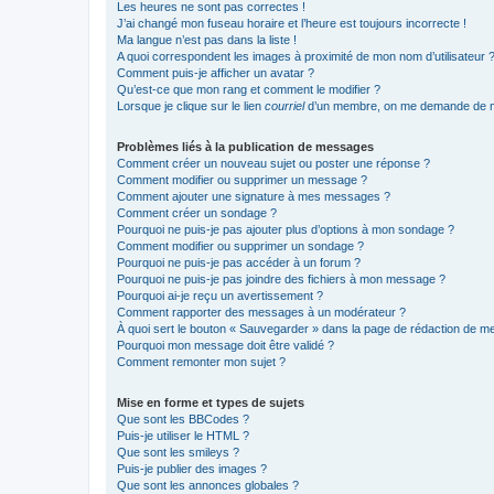
Les heures ne sont pas correctes !
J’ai changé mon fuseau horaire et l’heure est toujours incorrecte !
Ma langue n’est pas dans la liste !
A quoi correspondent les images à proximité de mon nom d’utilisateur 
Comment puis-je afficher un avatar ?
Qu’est-ce que mon rang et comment le modifier ?
Lorsque je clique sur le lien
courriel
d’un membre, on me demande de m
Problèmes liés à la publication de messages
Comment créer un nouveau sujet ou poster une réponse ?
Comment modifier ou supprimer un message ?
Comment ajouter une signature à mes messages ?
Comment créer un sondage ?
Pourquoi ne puis-je pas ajouter plus d’options à mon sondage ?
Comment modifier ou supprimer un sondage ?
Pourquoi ne puis-je pas accéder à un forum ?
Pourquoi ne puis-je pas joindre des fichiers à mon message ?
Pourquoi ai-je reçu un avertissement ?
Comment rapporter des messages à un modérateur ?
À quoi sert le bouton « Sauvegarder » dans la page de rédaction de 
Pourquoi mon message doit être validé ?
Comment remonter mon sujet ?
Mise en forme et types de sujets
Que sont les BBCodes ?
Puis-je utiliser le HTML ?
Que sont les smileys ?
Puis-je publier des images ?
Que sont les annonces globales ?