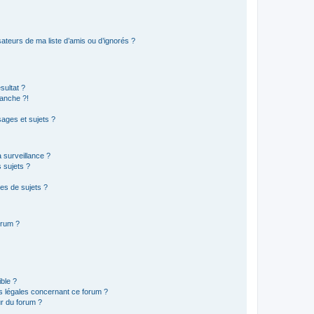
ateurs de ma liste d’amis ou d’ignorés ?
sultat ?
anche ?!
ages et sujets ?
a surveillance ?
 sujets ?
es de sujets ?
orum ?
ible ?
ns légales concernant ce forum ?
r du forum ?