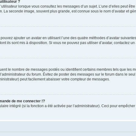
tilisateur ?
utilisateur lorsque vous consultez les messages d’un sujet. L’une d’elles peut êtr
rum. La seconde image, souvent plus grande, est connue sous le nom d’avatar et 
s pouvez ajouter un avatar en utilisant l’une des quatre méthodes d’avatar suivantes 
ont ils sont mis à disposition. Si vous ne pouvez pas utiliser d’avatar, contactez un
iquent le nombre de messages postés ou identifient certains membres tels que les 
ar l’administrateur du forum. Évitez de poster des messages sur le forum dans le seu
ministrateur) peut facilement abaisser votre compteur de messages.
mande de me connecter !?
re intégré (si la fonction a été activée par l’administrateur). Ceci pour empêcher l’u