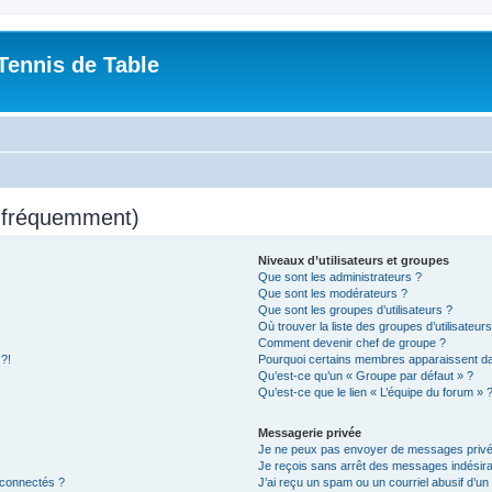
Tennis de Table
s fréquemment)
Niveaux d’utilisateurs et groupes
Que sont les administrateurs ?
Que sont les modérateurs ?
Que sont les groupes d’utilisateurs ?
Où trouver la liste des groupes d’utilisateur
Comment devenir chef de groupe ?
 ?!
Pourquoi certains membres apparaissent dan
Qu’est-ce qu’un « Groupe par défaut » ?
Qu’est-ce que le lien « L’équipe du forum » 
Messagerie privée
Je ne peux pas envoyer de messages privé
Je reçois sans arrêt des messages indésira
 connectés ?
J’ai reçu un spam ou un courriel abusif d’u