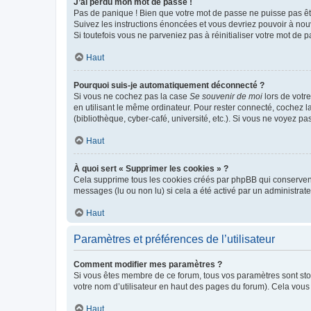
J’ai perdu mon mot de passe !
Pas de panique ! Bien que votre mot de passe ne puisse pas être
Suivez les instructions énoncées et vous devriez pouvoir à no
Si toutefois vous ne parveniez pas à réinitialiser votre mot de 
Haut
Pourquoi suis-je automatiquement déconnecté ?
Si vous ne cochez pas la case
Se souvenir de moi
lors de votr
en utilisant le même ordinateur. Pour rester connecté, cochez 
(bibliothèque, cyber-café, université, etc.). Si vous ne voyez pa
Haut
À quoi sert « Supprimer les cookies » ?
Cela supprime tous les cookies créés par phpBB qui conservent v
messages (lu ou non lu) si cela a été activé par un administra
Haut
Paramètres et préférences de l’utilisateur
Comment modifier mes paramètres ?
Si vous êtes membre de ce forum, tous vos paramètres sont st
votre nom d’utilisateur en haut des pages du forum). Cela vous
Haut