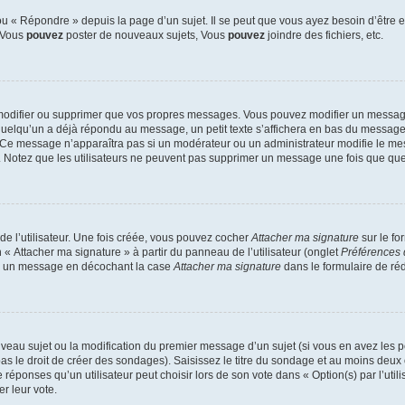
 « Répondre » depuis la page d’un sujet. Il se peut que vous ayez besoin d’être e
: Vous
pouvez
poster de nouveaux sujets, Vous
pouvez
joindre des fichiers, etc.
modifier ou supprimer que vos propres messages. Vous pouvez modifier un message
lqu’un a déjà répondu au message, un petit texte s’affichera en bas du message ind
n. Ce message n’apparaîtra pas si un modérateur ou un administrateur modifie le mes
ive. Notez que les utilisateurs ne peuvent pas supprimer un message une fois que qu
e l’utilisateur. Une fois créée, vous pouvez cocher
Attacher ma signature
sur le fo
 « Attacher ma signature » à partir du panneau de l’utilisateur (onglet
Préférences 
 à un message en décochant la case
Attacher ma signature
dans le formulaire de ré
ouveau sujet ou la modification du premier message d’un sujet (si vous en avez les p
 le droit de créer des sondages). Saisissez le titre du sondage et au moins deux o
onses qu’un utilisateur peut choisir lors de son vote dans « Option(s) par l’utilis
er leur vote.