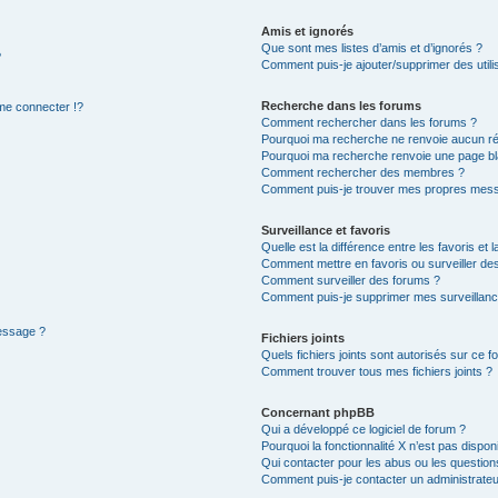
Amis et ignorés
Que sont mes listes d’amis et d’ignorés ?
?
Comment puis-je ajouter/supprimer des utilis
Recherche dans les forums
e connecter !?
Comment rechercher dans les forums ?
Pourquoi ma recherche ne renvoie aucun ré
Pourquoi ma recherche renvoie une page bl
Comment rechercher des membres ?
Comment puis-je trouver mes propres mess
Surveillance et favoris
Quelle est la différence entre les favoris et l
Comment mettre en favoris ou surveiller des
Comment surveiller des forums ?
Comment puis-je supprimer mes surveillanc
message ?
Fichiers joints
Quels fichiers joints sont autorisés sur ce f
Comment trouver tous mes fichiers joints ?
Concernant phpBB
Qui a développé ce logiciel de forum ?
Pourquoi la fonctionnalité X n’est pas dispon
Qui contacter pour les abus ou les questio
Comment puis-je contacter un administrateu