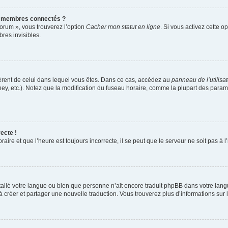
s membres connectés ?
forum », vous trouverez l’option
Cacher mon statut en ligne
. Si vous activez cette o
es invisibles.
ifférent de celui dans lequel vous êtes. Dans ce cas, accédez au
panneau de l’utilisa
ney, etc.). Notez que la modification du fuseau horaire, comme la plupart des para
ecte !
aire et que l’heure est toujours incorrecte, il se peut que le serveur ne soit pas à
installé votre langue ou bien que personne n’ait encore traduit phpBB dans votre l
s à créer et partager une nouvelle traduction. Vous trouverez plus d’informations sur l