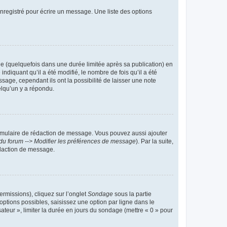
nregistré pour écrire un message. Une liste des options
 (quelquefois dans une durée limitée après sa publication) en
iquant qu’il a été modifié, le nombre de fois qu’il a été
sage, cependant ils ont la possibilité de laisser une note
elqu’un y a répondu.
rmulaire de rédaction de message. Vous pouvez aussi ajouter
du forum --> Modifier les préférences de message
). Par la suite,
daction de message.
ermissions), cliquez sur l’onglet
Sondage
sous la partie
ptions possibles, saisissez une option par ligne dans le
ateur », limiter la durée en jours du sondage (mettre « 0 » pour