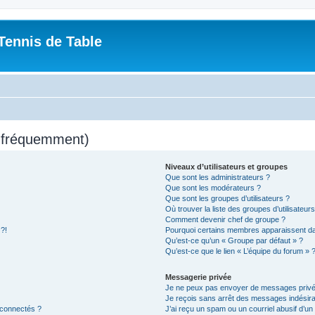
Tennis de Table
s fréquemment)
Niveaux d’utilisateurs et groupes
Que sont les administrateurs ?
Que sont les modérateurs ?
Que sont les groupes d’utilisateurs ?
Où trouver la liste des groupes d’utilisateur
Comment devenir chef de groupe ?
 ?!
Pourquoi certains membres apparaissent dan
Qu’est-ce qu’un « Groupe par défaut » ?
Qu’est-ce que le lien « L’équipe du forum » 
Messagerie privée
Je ne peux pas envoyer de messages privé
Je reçois sans arrêt des messages indésira
 connectés ?
J’ai reçu un spam ou un courriel abusif d’u