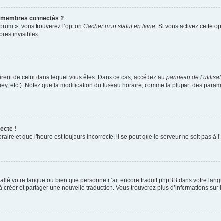
s membres connectés ?
forum », vous trouverez l’option
Cacher mon statut en ligne
. Si vous activez cette o
es invisibles.
ifférent de celui dans lequel vous êtes. Dans ce cas, accédez au
panneau de l’utilisa
ney, etc.). Notez que la modification du fuseau horaire, comme la plupart des para
ecte !
aire et que l’heure est toujours incorrecte, il se peut que le serveur ne soit pas à
installé votre langue ou bien que personne n’ait encore traduit phpBB dans votre l
s à créer et partager une nouvelle traduction. Vous trouverez plus d’informations sur l