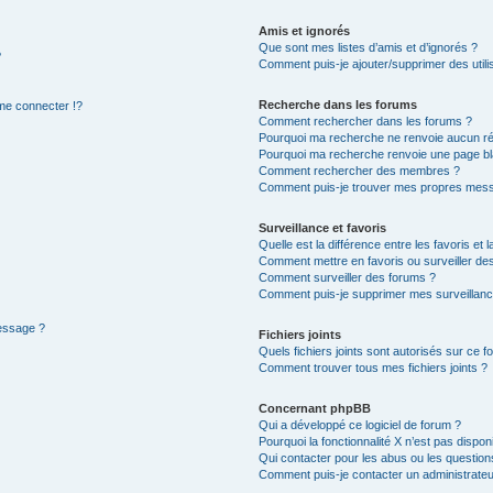
Amis et ignorés
Que sont mes listes d’amis et d’ignorés ?
?
Comment puis-je ajouter/supprimer des utilis
Recherche dans les forums
e connecter !?
Comment rechercher dans les forums ?
Pourquoi ma recherche ne renvoie aucun ré
Pourquoi ma recherche renvoie une page bl
Comment rechercher des membres ?
Comment puis-je trouver mes propres mess
Surveillance et favoris
Quelle est la différence entre les favoris et l
Comment mettre en favoris ou surveiller des
Comment surveiller des forums ?
Comment puis-je supprimer mes surveillanc
message ?
Fichiers joints
Quels fichiers joints sont autorisés sur ce f
Comment trouver tous mes fichiers joints ?
Concernant phpBB
Qui a développé ce logiciel de forum ?
Pourquoi la fonctionnalité X n’est pas dispon
Qui contacter pour les abus ou les questio
Comment puis-je contacter un administrateu