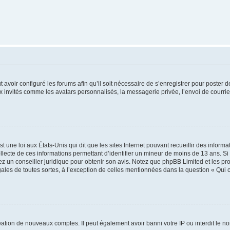
t avoir configuré les forums afin qu’il soit nécessaire de s’enregistrer pour poster
x invités comme les avatars personnalisés, la messagerie privée, l’envoi de courri
t une loi aux États-Unis qui dit que les sites Internet pouvant recueillir des infor
ollecte de ces informations permettant d’identifier un mineur de moins de 13 ans. S
tez un conseiller juridique pour obtenir son avis. Notez que phpBB Limited et les pr
gales de toutes sortes, à l’exception de celles mentionnées dans la question « Qui
réation de nouveaux comptes. Il peut également avoir banni votre IP ou interdit le no