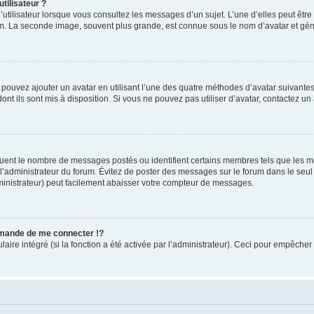
tilisateur ?
utilisateur lorsque vous consultez les messages d’un sujet. L’une d’elles peut êtr
rum. La seconde image, souvent plus grande, est connue sous le nom d’avatar et 
s pouvez ajouter un avatar en utilisant l’une des quatre méthodes d’avatar suivantes 
ont ils sont mis à disposition. Si vous ne pouvez pas utiliser d’avatar, contactez un
iquent le nombre de messages postés ou identifient certains membres tels que les 
ar l’administrateur du forum. Évitez de poster des messages sur le forum dans le seu
ministrateur) peut facilement abaisser votre compteur de messages.
mande de me connecter !?
re intégré (si la fonction a été activée par l’administrateur). Ceci pour empêcher l’u