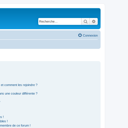
Rechercher
Recherche avancé
Connexion
s et comment les rejoindre ?
s une couleur différente ?
?
s !
bles !
n membre de ce forum !