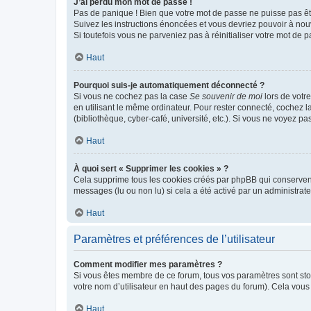
J’ai perdu mon mot de passe !
Pas de panique ! Bien que votre mot de passe ne puisse pas être
Suivez les instructions énoncées et vous devriez pouvoir à no
Si toutefois vous ne parveniez pas à réinitialiser votre mot de 
Haut
Pourquoi suis-je automatiquement déconnecté ?
Si vous ne cochez pas la case
Se souvenir de moi
lors de votr
en utilisant le même ordinateur. Pour rester connecté, cochez 
(bibliothèque, cyber-café, université, etc.). Si vous ne voyez pa
Haut
À quoi sert « Supprimer les cookies » ?
Cela supprime tous les cookies créés par phpBB qui conservent v
messages (lu ou non lu) si cela a été activé par un administra
Haut
Paramètres et préférences de l’utilisateur
Comment modifier mes paramètres ?
Si vous êtes membre de ce forum, tous vos paramètres sont st
votre nom d’utilisateur en haut des pages du forum). Cela vous
Haut