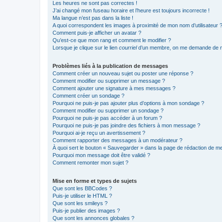
Les heures ne sont pas correctes !
J’ai changé mon fuseau horaire et l’heure est toujours incorrecte !
Ma langue n’est pas dans la liste !
A quoi correspondent les images à proximité de mon nom d’utilisateur 
Comment puis-je afficher un avatar ?
Qu’est-ce que mon rang et comment le modifier ?
Lorsque je clique sur le lien
courriel
d’un membre, on me demande de m
Problèmes liés à la publication de messages
Comment créer un nouveau sujet ou poster une réponse ?
Comment modifier ou supprimer un message ?
Comment ajouter une signature à mes messages ?
Comment créer un sondage ?
Pourquoi ne puis-je pas ajouter plus d’options à mon sondage ?
Comment modifier ou supprimer un sondage ?
Pourquoi ne puis-je pas accéder à un forum ?
Pourquoi ne puis-je pas joindre des fichiers à mon message ?
Pourquoi ai-je reçu un avertissement ?
Comment rapporter des messages à un modérateur ?
À quoi sert le bouton « Sauvegarder » dans la page de rédaction de 
Pourquoi mon message doit être validé ?
Comment remonter mon sujet ?
Mise en forme et types de sujets
Que sont les BBCodes ?
Puis-je utiliser le HTML ?
Que sont les smileys ?
Puis-je publier des images ?
Que sont les annonces globales ?