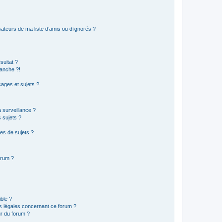
ateurs de ma liste d’amis ou d’ignorés ?
sultat ?
anche ?!
ages et sujets ?
a surveillance ?
 sujets ?
es de sujets ?
orum ?
ible ?
ns légales concernant ce forum ?
r du forum ?