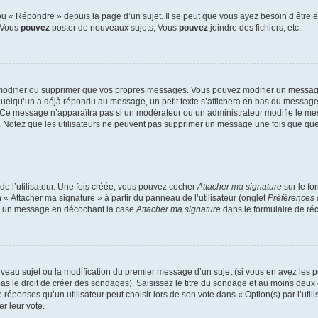
 « Répondre » depuis la page d’un sujet. Il se peut que vous ayez besoin d’être e
: Vous
pouvez
poster de nouveaux sujets, Vous
pouvez
joindre des fichiers, etc.
modifier ou supprimer que vos propres messages. Vous pouvez modifier un message
lqu’un a déjà répondu au message, un petit texte s’affichera en bas du message ind
n. Ce message n’apparaîtra pas si un modérateur ou un administrateur modifie le mes
ive. Notez que les utilisateurs ne peuvent pas supprimer un message une fois que qu
e l’utilisateur. Une fois créée, vous pouvez cocher
Attacher ma signature
sur le fo
 « Attacher ma signature » à partir du panneau de l’utilisateur (onglet
Préférences 
 à un message en décochant la case
Attacher ma signature
dans le formulaire de ré
ouveau sujet ou la modification du premier message d’un sujet (si vous en avez les p
 le droit de créer des sondages). Saisissez le titre du sondage et au moins deux o
onses qu’un utilisateur peut choisir lors de son vote dans « Option(s) par l’utilis
er leur vote.