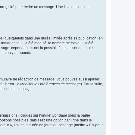
nregistré pour écrire un message. Une liste des options
 (quelquefois dans une durée limitée après sa publication) en
iquant qu’il a été modifié, le nombre de fois qu’il a été
sage, cependant ils ont la possibilité de laisser une note
elqu’un y a répondu.
rmulaire de rédaction de message. Vous pouvez aussi ajouter
du forum --> Modifier les préférences de message
). Par la suite,
daction de message.
ermissions), cliquez sur l’onglet
Sondage
sous la partie
ptions possibles, saisissez une option par ligne dans le
ateur », limiter la durée en jours du sondage (mettre « 0 » pour