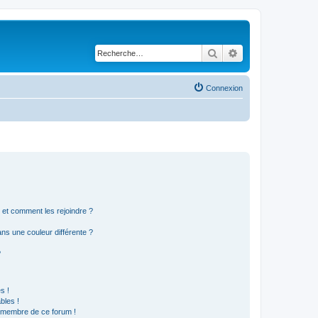
Rechercher
Recherche avancé
Connexion
s et comment les rejoindre ?
s une couleur différente ?
?
s !
bles !
n membre de ce forum !