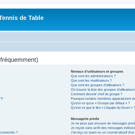
Tennis de Table
s fréquemment)
Niveaux d’utilisateurs et groupes
Que sont les administrateurs ?
Que sont les modérateurs ?
Que sont les groupes d’utilisateurs ?
Où trouver la liste des groupes d’utilisateur
Comment devenir chef de groupe ?
 ?!
Pourquoi certains membres apparaissent dan
Qu’est-ce qu’un « Groupe par défaut » ?
Qu’est-ce que le lien « L’équipe du forum » 
Messagerie privée
Je ne peux pas envoyer de messages privé
Je reçois sans arrêt des messages indésira
 connectés ?
J’ai reçu un spam ou un courriel abusif d’u