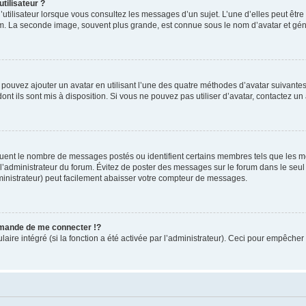
tilisateur ?
utilisateur lorsque vous consultez les messages d’un sujet. L’une d’elles peut êtr
rum. La seconde image, souvent plus grande, est connue sous le nom d’avatar et 
s pouvez ajouter un avatar en utilisant l’une des quatre méthodes d’avatar suivantes 
ont ils sont mis à disposition. Si vous ne pouvez pas utiliser d’avatar, contactez un
iquent le nombre de messages postés ou identifient certains membres tels que les 
ar l’administrateur du forum. Évitez de poster des messages sur le forum dans le seu
ministrateur) peut facilement abaisser votre compteur de messages.
mande de me connecter !?
re intégré (si la fonction a été activée par l’administrateur). Ceci pour empêcher l’u