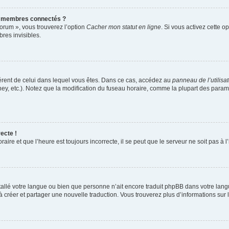
s membres connectés ?
forum », vous trouverez l’option
Cacher mon statut en ligne
. Si vous activez cette o
es invisibles.
ifférent de celui dans lequel vous êtes. Dans ce cas, accédez au
panneau de l’utilisa
ney, etc.). Notez que la modification du fuseau horaire, comme la plupart des para
ecte !
aire et que l’heure est toujours incorrecte, il se peut que le serveur ne soit pas à
installé votre langue ou bien que personne n’ait encore traduit phpBB dans votre l
s à créer et partager une nouvelle traduction. Vous trouverez plus d’informations sur l