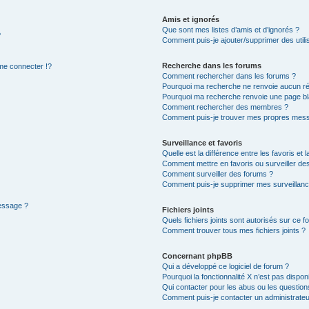
Amis et ignorés
Que sont mes listes d’amis et d’ignorés ?
?
Comment puis-je ajouter/supprimer des utilis
Recherche dans les forums
e connecter !?
Comment rechercher dans les forums ?
Pourquoi ma recherche ne renvoie aucun ré
Pourquoi ma recherche renvoie une page bl
Comment rechercher des membres ?
Comment puis-je trouver mes propres mess
Surveillance et favoris
Quelle est la différence entre les favoris et l
Comment mettre en favoris ou surveiller des
Comment surveiller des forums ?
Comment puis-je supprimer mes surveillanc
message ?
Fichiers joints
Quels fichiers joints sont autorisés sur ce f
Comment trouver tous mes fichiers joints ?
Concernant phpBB
Qui a développé ce logiciel de forum ?
Pourquoi la fonctionnalité X n’est pas dispon
Qui contacter pour les abus ou les questio
Comment puis-je contacter un administrateu