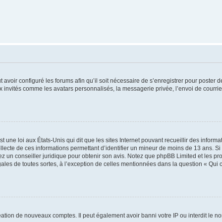
t avoir configuré les forums afin qu’il soit nécessaire de s’enregistrer pour poster
x invités comme les avatars personnalisés, la messagerie privée, l’envoi de courri
t une loi aux États-Unis qui dit que les sites Internet pouvant recueillir des infor
ollecte de ces informations permettant d’identifier un mineur de moins de 13 ans. S
tez un conseiller juridique pour obtenir son avis. Notez que phpBB Limited et les pr
gales de toutes sortes, à l’exception de celles mentionnées dans la question « Qui
réation de nouveaux comptes. Il peut également avoir banni votre IP ou interdit le no