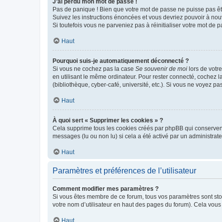
J’ai perdu mon mot de passe !
Pas de panique ! Bien que votre mot de passe ne puisse pas être
Suivez les instructions énoncées et vous devriez pouvoir à no
Si toutefois vous ne parveniez pas à réinitialiser votre mot de 
Haut
Pourquoi suis-je automatiquement déconnecté ?
Si vous ne cochez pas la case
Se souvenir de moi
lors de votr
en utilisant le même ordinateur. Pour rester connecté, cochez 
(bibliothèque, cyber-café, université, etc.). Si vous ne voyez pa
Haut
À quoi sert « Supprimer les cookies » ?
Cela supprime tous les cookies créés par phpBB qui conservent v
messages (lu ou non lu) si cela a été activé par un administra
Haut
Paramètres et préférences de l’utilisateur
Comment modifier mes paramètres ?
Si vous êtes membre de ce forum, tous vos paramètres sont st
votre nom d’utilisateur en haut des pages du forum). Cela vous
Haut