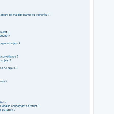
ateurs de ma liste d’amis ou d’ignorés ?
sultat ?
anche ?!
ages et sujets ?
a surveillance ?
 sujets ?
es de sujets ?
orum ?
ible ?
ns légales concernant ce forum ?
r du forum ?