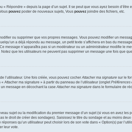
 « Répondre » depuis la page d’un sujet. Il se peut que vous ayez besoin d’être e
: Vous
pouvez
poster de nouveaux sujets, Vous
pouvez
joindre des fichiers, etc.
modifier ou supprimer que vos propres messages. Vous pouvez modifier un message
lqu’un a déjà répondu au message, un petit texte s’affichera en bas du message ind
n. Ce message n’apparaîtra pas si un modérateur ou un administrateur modifie le mes
ive. Notez que les utilisateurs ne peuvent pas supprimer un message une fois que qu
e l’utilisateur. Une fois créée, vous pouvez cocher
Attacher ma signature
sur le fo
 « Attacher ma signature » à partir du panneau de l’utilisateur (onglet
Préférences 
 à un message en décochant la case
Attacher ma signature
dans le formulaire de ré
ouveau sujet ou la modification du premier message d’un sujet (si vous en avez les p
 le droit de créer des sondages). Saisissez le titre du sondage et au moins deux o
onses qu’un utilisateur peut choisir lors de son vote dans « Option(s) par l’utilis
er leur vote.