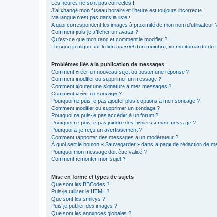
Les heures ne sont pas correctes !
J’ai changé mon fuseau horaire et l’heure est toujours incorrecte !
Ma langue n’est pas dans la liste !
A quoi correspondent les images à proximité de mon nom d’utilisateur 
Comment puis-je afficher un avatar ?
Qu’est-ce que mon rang et comment le modifier ?
Lorsque je clique sur le lien
courriel
d’un membre, on me demande de m
Problèmes liés à la publication de messages
Comment créer un nouveau sujet ou poster une réponse ?
Comment modifier ou supprimer un message ?
Comment ajouter une signature à mes messages ?
Comment créer un sondage ?
Pourquoi ne puis-je pas ajouter plus d’options à mon sondage ?
Comment modifier ou supprimer un sondage ?
Pourquoi ne puis-je pas accéder à un forum ?
Pourquoi ne puis-je pas joindre des fichiers à mon message ?
Pourquoi ai-je reçu un avertissement ?
Comment rapporter des messages à un modérateur ?
À quoi sert le bouton « Sauvegarder » dans la page de rédaction de 
Pourquoi mon message doit être validé ?
Comment remonter mon sujet ?
Mise en forme et types de sujets
Que sont les BBCodes ?
Puis-je utiliser le HTML ?
Que sont les smileys ?
Puis-je publier des images ?
Que sont les annonces globales ?