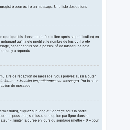
nregistré pour écrire un message. Une liste des options
 (quelquefois dans une durée limitée après sa publication) en
iquant qu’il a été modifié, le nombre de fois qu’il a été
sage, cependant ils ont la possibilité de laisser une note
elqu’un y a répondu.
rmulaire de rédaction de message. Vous pouvez aussi ajouter
du forum --> Modifier les préférences de message
). Par la suite,
daction de message.
ermissions), cliquez sur l’onglet
Sondage
sous la partie
ptions possibles, saisissez une option par ligne dans le
ateur », limiter la durée en jours du sondage (mettre « 0 » pour