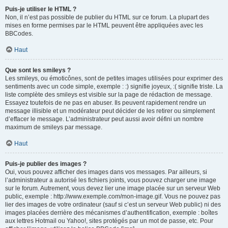
Puis-je utiliser le HTML ?
Non, il n’est pas possible de publier du HTML sur ce forum. La plupart des
mises en forme permises par le HTML peuvent être appliquées avec les
BBCodes.
Haut
Que sont les smileys ?
Les smileys, ou émoticônes, sont de petites images utilisées pour exprimer des
sentiments avec un code simple, exemple : :) signifie joyeux, :( signifie triste. La
liste complète des smileys est visible sur la page de rédaction de message.
Essayez toutefois de ne pas en abuser. Ils peuvent rapidement rendre un
message illisible et un modérateur peut décider de les retirer ou simplement
d’effacer le message. L’administrateur peut aussi avoir défini un nombre
maximum de smileys par message.
Haut
Puis-je publier des images ?
Oui, vous pouvez afficher des images dans vos messages. Par ailleurs, si
l’administrateur a autorisé les fichiers joints, vous pouvez charger une image
sur le forum. Autrement, vous devez lier une image placée sur un serveur Web
public, exemple : http://www.exemple.com/mon-image.gif. Vous ne pouvez pas
lier des images de votre ordinateur (sauf si c’est un serveur Web public) ni des
images placées derrière des mécanismes d’authentification, exemple : boîtes
aux lettres Hotmail ou Yahoo!, sites protégés par un mot de passe, etc. Pour