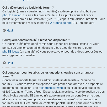
Qui a développé ce logiciel de forum ?
Ce logiciel (dans sa version non modifiée) est développé et distribué par
phpBB Limited
, qui en a les droits d’auteur. Il est publié sous la licence
publique générale GNU version 2 (GPL-2.0) et peut être diffusé librement. Pour
plus d’informations, visitez la page «
À propos de phpBB
» (en anglais).
Haut
Pourquoi la fonctionnalité X n’est pas disponible ?
Ce logiciel a été développé et mis sous licence par phpBB Limited. Si vous
pensez qu’une fonctionnalité nécessite d’être ajoutée, visitez la page
phpBB Ideas
(en anglais) où vous pouvez voter pour des idées proposées ou
en suggérer de nouvelles.
Haut
Qui contacter pour les abus ou les questions légales concernant ce
forum ?
Contactez n’importe lequel des administrateurs de la liste « L’équipe du
forum ». Si vous restez sans réponse alors prenez contact avec le propriétaire
du domaine (en faisant une
recherche sur whois
) ou si un service gratuit est
utilisé (exemple : Yahoo!, Free, f2s.com, etc.), avec le service de gestion ou des
abus. Notez que phpBB Limited
n’a absolument aucun contrôle
et ne peut
être, en aucun cas, tenu pour responsable sur
comment
,
où
ou
par qui
ce
forum est utilisé. Il est inutile de contacter phpBB Limited pour toute question