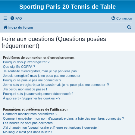
Sporting Paris 20 Tennis de Table
FAQ
Connexion
R
Index du forum
e
Foire aux questions (Questions posées
c
fréquemment)
h
e
Problèmes de connexion et d’enregistrement
Pourquoi dois-je m’enregistrer ?
r
Que signifie COPPA ?
c
Je souhaite m’enregistrer, mais je n’y parviens pas !
Je suis enregistré mais je ne peux pas me connecter !
h
Pourquoi ne puis-je pas me connecter ?
Je me suis enregistré par le passé mais je ne peux plus me connecter ?!
e
J’ai perdu mon mot de passe !
r
Pourquoi suis-je automatiquement déconnecté ?
À quoi sert « Supprimer les cookies » ?
Paramètres et préférences de l’utilisateur
Comment modifier mes paramètres ?
Comment empêcher mon nom d’apparaître dans la liste des membres connectés ?
Les heures ne sont pas correctes !
J’ai changé mon fuseau horaire et l’heure est toujours incorrecte !
Ma langue n’est pas dans la liste !