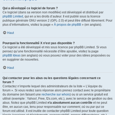
Qui a développé ce logiciel de forum ?
Ce logiciel (dans sa version non modifiée) est développé et distribué par
phpBB Limited
, qui en a les droits d’auteur. Il est publié sous la licence
publique générale GNU version 2 (GPL-2.0) et peut être diffusé librement. Pour
plus d’informations, visitez la page «
À propos de phpBB
» (en anglais).
Haut
Pourquoi la fonctionnalité X n’est pas disponible ?
Ce logiciel a été développé et mis sous licence par phpBB Limited. Si vous
pensez qu’une fonctionnalité nécessite d’être ajoutée, visitez la page
phpBB Ideas
(en anglais) où vous pouvez voter pour des idées proposées ou
en suggérer de nouvelles.
Haut
Qui contacter pour les abus ou les questions légales concernant ce
forum ?
Contactez n’importe lequel des administrateurs de la liste « L’équipe du
forum ». Si vous restez sans réponse alors prenez contact avec le propriétaire
du domaine (en faisant une
recherche sur whois
) ou si un service gratuit est
utilisé (exemple : Yahoo!, Free, f2s.com, etc.), avec le service de gestion ou des
abus. Notez que phpBB Limited
n’a absolument aucun contrôle
et ne peut
être, en aucun cas, tenu pour responsable sur
comment
,
où
ou
par qui
ce
forum est utilisé. Il est inutile de contacter phpBB Limited pour toute question