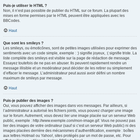
Puis-je utiliser le HTML ?
Non, il n’est pas possible de publier du HTML sur ce forum. La plupart des
mises en forme permises par le HTML peuvent être appliquées avec les
BBCodes.
Haut
Que sont les smileys ?
Les smileys, ou émoticônes, sont de petites images utilisées pour exprimer des
sentiments avec un code simple, exemple : :) signifie joyeux, :( signifie triste. La
liste complète des smileys est visible sur la page de rédaction de message.
Essayez toutefois de ne pas en abuser. Ils peuvent rapidement rendre un
message illisible et un modérateur peut décider de les retirer ou simplement
d’effacer le message. L’administrateur peut aussi avoir défini un nombre
maximum de smileys par message.
Haut
Puis-je publier des images ?
Oui, vous pouvez afficher des images dans vos messages. Par ailleurs, si
l’administrateur a autorisé les fichiers joints, vous pouvez charger une image
sur le forum. Autrement, vous devez lier une image placée sur un serveur Web
public, exemple : http://www.exemple.com/mon-image.gif. Vous ne pouvez pas
lier des images de votre ordinateur (sauf si c’est un serveur Web public) ni des
images placées derrière des mécanismes d’authentification, exemple : boîtes
aux lettres Hotmail ou Yahoo!, sites protégés par un mot de passe, etc. Pour