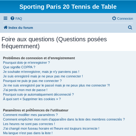
Sporting Paris 20 Tennis de Table
FAQ
Connexion
R
Index du forum
e
Foire aux questions (Questions posées
c
fréquemment)
h
e
Problèmes de connexion et d’enregistrement
Pourquoi dois-je m’enregistrer ?
r
Que signifie COPPA ?
c
Je souhaite m’enregistrer, mais je n’y parviens pas !
Je suis enregistré mais je ne peux pas me connecter !
h
Pourquoi ne puis-je pas me connecter ?
Je me suis enregistré par le passé mais je ne peux plus me connecter ?!
e
J’ai perdu mon mot de passe !
r
Pourquoi suis-je automatiquement déconnecté ?
À quoi sert « Supprimer les cookies » ?
Paramètres et préférences de l’utilisateur
Comment modifier mes paramètres ?
Comment empêcher mon nom d’apparaître dans la liste des membres connectés ?
Les heures ne sont pas correctes !
J’ai changé mon fuseau horaire et l’heure est toujours incorrecte !
Ma langue n’est pas dans la liste !