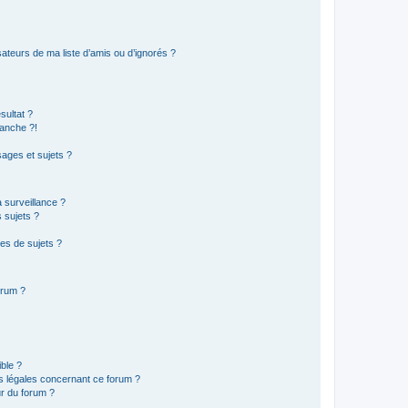
ateurs de ma liste d’amis ou d’ignorés ?
sultat ?
anche ?!
ages et sujets ?
a surveillance ?
 sujets ?
es de sujets ?
orum ?
ible ?
ns légales concernant ce forum ?
r du forum ?