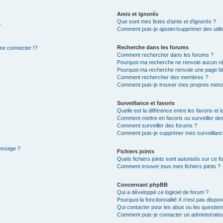
Amis et ignorés
Que sont mes listes d’amis et d’ignorés ?
?
Comment puis-je ajouter/supprimer des utilis
Recherche dans les forums
e connecter !?
Comment rechercher dans les forums ?
Pourquoi ma recherche ne renvoie aucun ré
Pourquoi ma recherche renvoie une page bl
Comment rechercher des membres ?
Comment puis-je trouver mes propres mess
Surveillance et favoris
Quelle est la différence entre les favoris et l
Comment mettre en favoris ou surveiller des
Comment surveiller des forums ?
Comment puis-je supprimer mes surveillanc
message ?
Fichiers joints
Quels fichiers joints sont autorisés sur ce f
Comment trouver tous mes fichiers joints ?
Concernant phpBB
Qui a développé ce logiciel de forum ?
Pourquoi la fonctionnalité X n’est pas dispon
Qui contacter pour les abus ou les questio
Comment puis-je contacter un administrateu