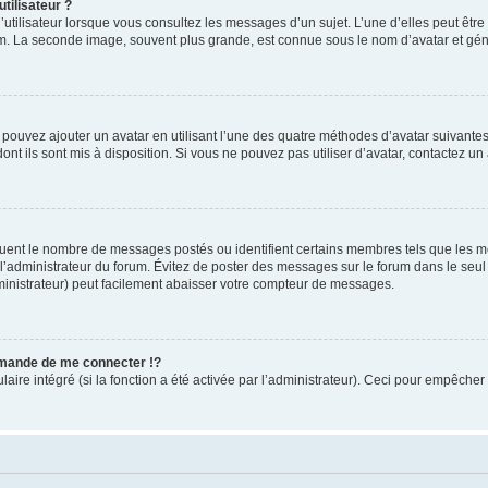
tilisateur ?
utilisateur lorsque vous consultez les messages d’un sujet. L’une d’elles peut êtr
rum. La seconde image, souvent plus grande, est connue sous le nom d’avatar et 
s pouvez ajouter un avatar en utilisant l’une des quatre méthodes d’avatar suivantes 
ont ils sont mis à disposition. Si vous ne pouvez pas utiliser d’avatar, contactez un
iquent le nombre de messages postés ou identifient certains membres tels que les 
ar l’administrateur du forum. Évitez de poster des messages sur le forum dans le seu
ministrateur) peut facilement abaisser votre compteur de messages.
mande de me connecter !?
re intégré (si la fonction a été activée par l’administrateur). Ceci pour empêcher l’u