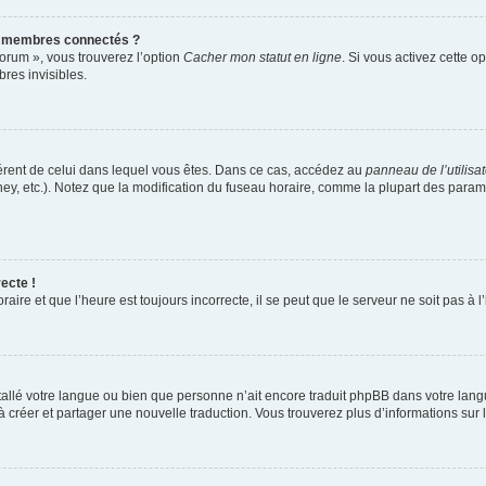
s membres connectés ?
forum », vous trouverez l’option
Cacher mon statut en ligne
. Si vous activez cette o
es invisibles.
ifférent de celui dans lequel vous êtes. Dans ce cas, accédez au
panneau de l’utilisa
ney, etc.). Notez que la modification du fuseau horaire, comme la plupart des para
ecte !
aire et que l’heure est toujours incorrecte, il se peut que le serveur ne soit pas à
installé votre langue ou bien que personne n’ait encore traduit phpBB dans votre l
s à créer et partager une nouvelle traduction. Vous trouverez plus d’informations sur l