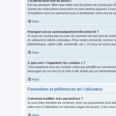
J’ai perdu mon mot de passe !
Pas de panique ! Bien que votre mot de passe ne puisse pas être
Suivez les instructions énoncées et vous devriez pouvoir à no
Si toutefois vous ne parveniez pas à réinitialiser votre mot de 
Haut
Pourquoi suis-je automatiquement déconnecté ?
Si vous ne cochez pas la case
Se souvenir de moi
lors de votr
en utilisant le même ordinateur. Pour rester connecté, cochez 
(bibliothèque, cyber-café, université, etc.). Si vous ne voyez pa
Haut
À quoi sert « Supprimer les cookies » ?
Cela supprime tous les cookies créés par phpBB qui conservent v
messages (lu ou non lu) si cela a été activé par un administra
Haut
Paramètres et préférences de l’utilisateur
Comment modifier mes paramètres ?
Si vous êtes membre de ce forum, tous vos paramètres sont st
votre nom d’utilisateur en haut des pages du forum). Cela vous
Haut