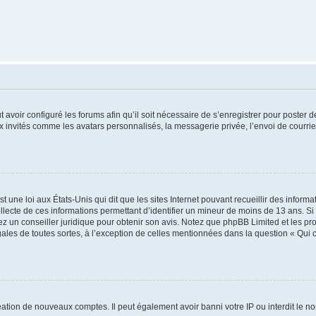
t avoir configuré les forums afin qu’il soit nécessaire de s’enregistrer pour poster
x invités comme les avatars personnalisés, la messagerie privée, l’envoi de courri
t une loi aux États-Unis qui dit que les sites Internet pouvant recueillir des infor
ollecte de ces informations permettant d’identifier un mineur de moins de 13 ans. S
tez un conseiller juridique pour obtenir son avis. Notez que phpBB Limited et les pr
gales de toutes sortes, à l’exception de celles mentionnées dans la question « Qui
réation de nouveaux comptes. Il peut également avoir banni votre IP ou interdit le no