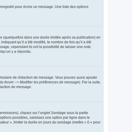
nregistré pour écrire un message. Une liste des options
 (quelquefois dans une durée limitée après sa publication) en
iquant qu’il a été modifié, le nombre de fois qu’il a été
sage, cependant ils ont la possibilité de laisser une note
elqu’un y a répondu.
rmulaire de rédaction de message. Vous pouvez aussi ajouter
du forum --> Modifier les préférences de message
). Par la suite,
daction de message.
ermissions), cliquez sur l’onglet
Sondage
sous la partie
ptions possibles, saisissez une option par ligne dans le
ateur », limiter la durée en jours du sondage (mettre « 0 » pour