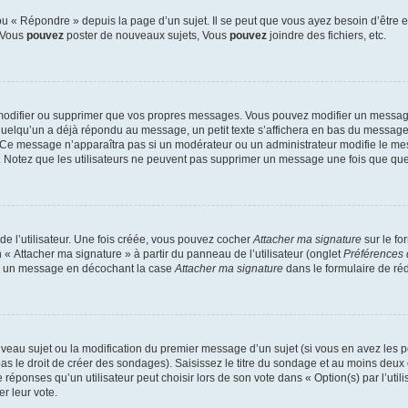
 « Répondre » depuis la page d’un sujet. Il se peut que vous ayez besoin d’être e
: Vous
pouvez
poster de nouveaux sujets, Vous
pouvez
joindre des fichiers, etc.
modifier ou supprimer que vos propres messages. Vous pouvez modifier un message
lqu’un a déjà répondu au message, un petit texte s’affichera en bas du message ind
n. Ce message n’apparaîtra pas si un modérateur ou un administrateur modifie le mes
ive. Notez que les utilisateurs ne peuvent pas supprimer un message une fois que qu
e l’utilisateur. Une fois créée, vous pouvez cocher
Attacher ma signature
sur le fo
 « Attacher ma signature » à partir du panneau de l’utilisateur (onglet
Préférences 
 à un message en décochant la case
Attacher ma signature
dans le formulaire de ré
ouveau sujet ou la modification du premier message d’un sujet (si vous en avez les p
 le droit de créer des sondages). Saisissez le titre du sondage et au moins deux o
onses qu’un utilisateur peut choisir lors de son vote dans « Option(s) par l’utilis
er leur vote.