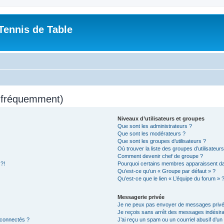
Tennis de Table
s fréquemment)
Niveaux d’utilisateurs et groupes
Que sont les administrateurs ?
Que sont les modérateurs ?
Que sont les groupes d’utilisateurs ?
Où trouver la liste des groupes d’utilisateur
Comment devenir chef de groupe ?
 ?!
Pourquoi certains membres apparaissent dan
Qu’est-ce qu’un « Groupe par défaut » ?
Qu’est-ce que le lien « L’équipe du forum » 
Messagerie privée
Je ne peux pas envoyer de messages privé
Je reçois sans arrêt des messages indésira
 connectés ?
J’ai reçu un spam ou un courriel abusif d’u