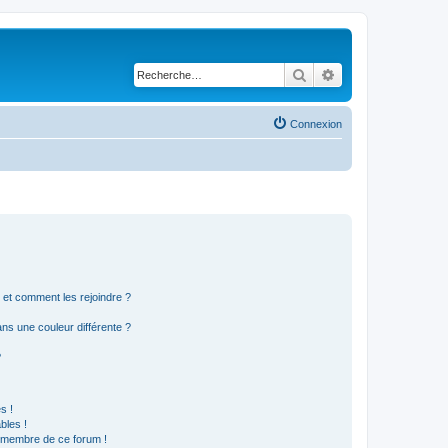
Rechercher
Recherche avancé
Connexion
s et comment les rejoindre ?
s une couleur différente ?
?
s !
bles !
n membre de ce forum !