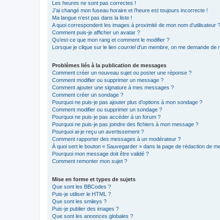
Les heures ne sont pas correctes !
J’ai changé mon fuseau horaire et l’heure est toujours incorrecte !
Ma langue n’est pas dans la liste !
A quoi correspondent les images à proximité de mon nom d’utilisateur 
Comment puis-je afficher un avatar ?
Qu’est-ce que mon rang et comment le modifier ?
Lorsque je clique sur le lien
courriel
d’un membre, on me demande de m
Problèmes liés à la publication de messages
Comment créer un nouveau sujet ou poster une réponse ?
Comment modifier ou supprimer un message ?
Comment ajouter une signature à mes messages ?
Comment créer un sondage ?
Pourquoi ne puis-je pas ajouter plus d’options à mon sondage ?
Comment modifier ou supprimer un sondage ?
Pourquoi ne puis-je pas accéder à un forum ?
Pourquoi ne puis-je pas joindre des fichiers à mon message ?
Pourquoi ai-je reçu un avertissement ?
Comment rapporter des messages à un modérateur ?
À quoi sert le bouton « Sauvegarder » dans la page de rédaction de 
Pourquoi mon message doit être validé ?
Comment remonter mon sujet ?
Mise en forme et types de sujets
Que sont les BBCodes ?
Puis-je utiliser le HTML ?
Que sont les smileys ?
Puis-je publier des images ?
Que sont les annonces globales ?