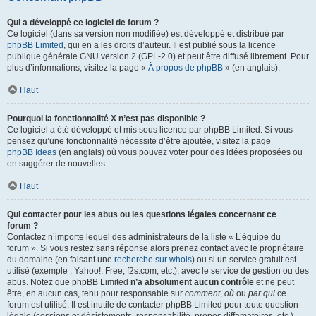
Qui a développé ce logiciel de forum ?
Ce logiciel (dans sa version non modifiée) est développé et distribué par
phpBB Limited
, qui en a les droits d’auteur. Il est publié sous la licence
publique générale GNU version 2 (GPL-2.0) et peut être diffusé librement. Pour
plus d’informations, visitez la page «
À propos de phpBB
» (en anglais).
Haut
Pourquoi la fonctionnalité X n’est pas disponible ?
Ce logiciel a été développé et mis sous licence par phpBB Limited. Si vous
pensez qu’une fonctionnalité nécessite d’être ajoutée, visitez la page
phpBB Ideas
(en anglais) où vous pouvez voter pour des idées proposées ou
en suggérer de nouvelles.
Haut
Qui contacter pour les abus ou les questions légales concernant ce
forum ?
Contactez n’importe lequel des administrateurs de la liste « L’équipe du
forum ». Si vous restez sans réponse alors prenez contact avec le propriétaire
du domaine (en faisant une
recherche sur whois
) ou si un service gratuit est
utilisé (exemple : Yahoo!, Free, f2s.com, etc.), avec le service de gestion ou des
abus. Notez que phpBB Limited
n’a absolument aucun contrôle
et ne peut
être, en aucun cas, tenu pour responsable sur
comment
,
où
ou
par qui
ce
forum est utilisé. Il est inutile de contacter phpBB Limited pour toute question