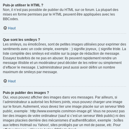
Puis-je utiliser le HTML ?
Non, il n’est pas possible de publier du HTML sur ce forum. La plupart des
mises en forme permises par le HTML peuvent être appliquées avec les
BBCodes.
Haut
Que sont les smileys ?
Les smileys, ou émoticônes, sont de petites images utilisées pour exprimer des
sentiments avec un code simple, exemple : :) signifie joyeux, :( signifie triste. La
liste complète des smileys est visible sur la page de rédaction de message.
Essayez toutefois de ne pas en abuser. Ils peuvent rapidement rendre un
message illisible et un modérateur peut décider de les retirer ou simplement
d’effacer le message. L’administrateur peut aussi avoir défini un nombre
maximum de smileys par message.
Haut
Puis-je publier des images ?
Oui, vous pouvez afficher des images dans vos messages. Par ailleurs, si
l’administrateur a autorisé les fichiers joints, vous pouvez charger une image
sur le forum. Autrement, vous devez lier une image placée sur un serveur Web
public, exemple : http://www.exemple.com/mon-image.gif. Vous ne pouvez pas
lier des images de votre ordinateur (sauf si c’est un serveur Web public) ni des
images placées derrière des mécanismes d’authentification, exemple : boîtes
aux lettres Hotmail ou Yahoo!, sites protégés par un mot de passe, etc. Pour