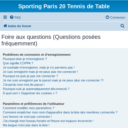
Sporting Paris 20 Tennis de Table
FAQ
Connexion
R
Index du forum
e
Foire aux questions (Questions posées
c
fréquemment)
h
e
Problèmes de connexion et d’enregistrement
Pourquoi dois-je m’enregistrer ?
r
Que signifie COPPA ?
c
Je souhaite m’enregistrer, mais je n’y parviens pas !
Je suis enregistré mais je ne peux pas me connecter !
h
Pourquoi ne puis-je pas me connecter ?
Je me suis enregistré par le passé mais je ne peux plus me connecter ?!
e
J’ai perdu mon mot de passe !
r
Pourquoi suis-je automatiquement déconnecté ?
À quoi sert « Supprimer les cookies » ?
Paramètres et préférences de l’utilisateur
Comment modifier mes paramètres ?
Comment empêcher mon nom d’apparaître dans la liste des membres connectés ?
Les heures ne sont pas correctes !
J’ai changé mon fuseau horaire et l’heure est toujours incorrecte !
Ma langue n’est pas dans la liste !