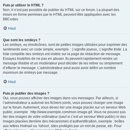
Puis-je utiliser le HTML ?
Non, il n’est pas possible de publier du HTML sur ce forum. La plupart des
mises en forme permises par le HTML peuvent être appliquées avec les
BBCodes.
Haut
Que sont les smileys ?
Les smileys, ou émoticônes, sont de petites images utilisées pour exprimer des
sentiments avec un code simple, exemple : :) signifie joyeux, :( signifie triste. La
liste complète des smileys est visible sur la page de rédaction de message.
Essayez toutefois de ne pas en abuser. Ils peuvent rapidement rendre un
message illisible et un modérateur peut décider de les retirer ou simplement
d’effacer le message. L’administrateur peut aussi avoir défini un nombre
maximum de smileys par message.
Haut
Puis-je publier des images ?
Oui, vous pouvez afficher des images dans vos messages. Par ailleurs, si
l’administrateur a autorisé les fichiers joints, vous pouvez charger une image
sur le forum. Autrement, vous devez lier une image placée sur un serveur Web
public, exemple : http://www.exemple.com/mon-image.gif. Vous ne pouvez pas
lier des images de votre ordinateur (sauf si c’est un serveur Web public) ni des
images placées derrière des mécanismes d’authentification, exemple : boîtes
aux lettres Hotmail ou Yahoo!, sites protégés par un mot de passe, etc. Pour