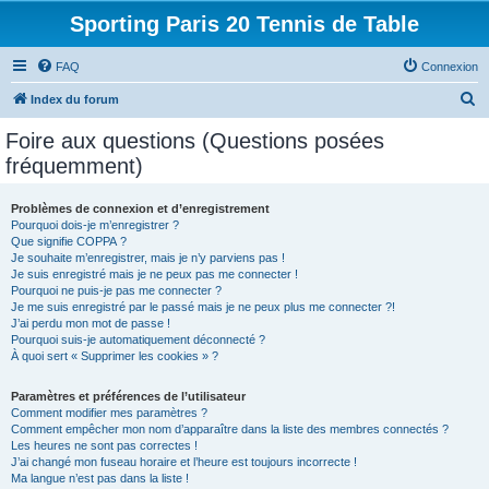
Sporting Paris 20 Tennis de Table
FAQ
Connexion
R
Index du forum
e
Foire aux questions (Questions posées
c
fréquemment)
h
e
Problèmes de connexion et d’enregistrement
Pourquoi dois-je m’enregistrer ?
r
Que signifie COPPA ?
c
Je souhaite m’enregistrer, mais je n’y parviens pas !
Je suis enregistré mais je ne peux pas me connecter !
h
Pourquoi ne puis-je pas me connecter ?
Je me suis enregistré par le passé mais je ne peux plus me connecter ?!
e
J’ai perdu mon mot de passe !
r
Pourquoi suis-je automatiquement déconnecté ?
À quoi sert « Supprimer les cookies » ?
Paramètres et préférences de l’utilisateur
Comment modifier mes paramètres ?
Comment empêcher mon nom d’apparaître dans la liste des membres connectés ?
Les heures ne sont pas correctes !
J’ai changé mon fuseau horaire et l’heure est toujours incorrecte !
Ma langue n’est pas dans la liste !