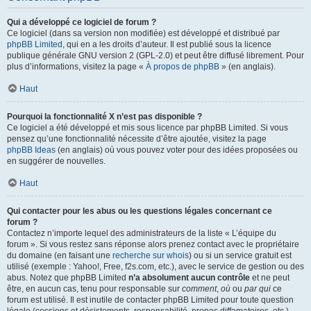
Qui a développé ce logiciel de forum ?
Ce logiciel (dans sa version non modifiée) est développé et distribué par
phpBB Limited
, qui en a les droits d’auteur. Il est publié sous la licence
publique générale GNU version 2 (GPL-2.0) et peut être diffusé librement. Pour
plus d’informations, visitez la page «
À propos de phpBB
» (en anglais).
Haut
Pourquoi la fonctionnalité X n’est pas disponible ?
Ce logiciel a été développé et mis sous licence par phpBB Limited. Si vous
pensez qu’une fonctionnalité nécessite d’être ajoutée, visitez la page
phpBB Ideas
(en anglais) où vous pouvez voter pour des idées proposées ou
en suggérer de nouvelles.
Haut
Qui contacter pour les abus ou les questions légales concernant ce
forum ?
Contactez n’importe lequel des administrateurs de la liste « L’équipe du
forum ». Si vous restez sans réponse alors prenez contact avec le propriétaire
du domaine (en faisant une
recherche sur whois
) ou si un service gratuit est
utilisé (exemple : Yahoo!, Free, f2s.com, etc.), avec le service de gestion ou des
abus. Notez que phpBB Limited
n’a absolument aucun contrôle
et ne peut
être, en aucun cas, tenu pour responsable sur
comment
,
où
ou
par qui
ce
forum est utilisé. Il est inutile de contacter phpBB Limited pour toute question