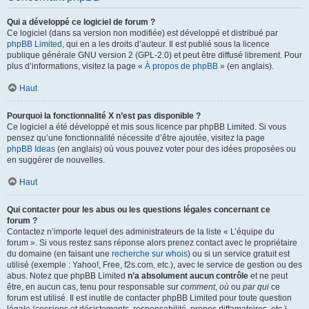
Qui a développé ce logiciel de forum ?
Ce logiciel (dans sa version non modifiée) est développé et distribué par
phpBB Limited
, qui en a les droits d’auteur. Il est publié sous la licence
publique générale GNU version 2 (GPL-2.0) et peut être diffusé librement. Pour
plus d’informations, visitez la page «
À propos de phpBB
» (en anglais).
Haut
Pourquoi la fonctionnalité X n’est pas disponible ?
Ce logiciel a été développé et mis sous licence par phpBB Limited. Si vous
pensez qu’une fonctionnalité nécessite d’être ajoutée, visitez la page
phpBB Ideas
(en anglais) où vous pouvez voter pour des idées proposées ou
en suggérer de nouvelles.
Haut
Qui contacter pour les abus ou les questions légales concernant ce
forum ?
Contactez n’importe lequel des administrateurs de la liste « L’équipe du
forum ». Si vous restez sans réponse alors prenez contact avec le propriétaire
du domaine (en faisant une
recherche sur whois
) ou si un service gratuit est
utilisé (exemple : Yahoo!, Free, f2s.com, etc.), avec le service de gestion ou des
abus. Notez que phpBB Limited
n’a absolument aucun contrôle
et ne peut
être, en aucun cas, tenu pour responsable sur
comment
,
où
ou
par qui
ce
forum est utilisé. Il est inutile de contacter phpBB Limited pour toute question