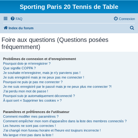
Sporting Paris 20 Tennis de Table
FAQ
Connexion
R
Index du forum
e
Foire aux questions (Questions posées
c
fréquemment)
h
e
Problèmes de connexion et d’enregistrement
Pourquoi dois-je m’enregistrer ?
r
Que signifie COPPA ?
c
Je souhaite m’enregistrer, mais je n’y parviens pas !
Je suis enregistré mais je ne peux pas me connecter !
h
Pourquoi ne puis-je pas me connecter ?
Je me suis enregistré par le passé mais je ne peux plus me connecter ?!
e
J’ai perdu mon mot de passe !
r
Pourquoi suis-je automatiquement déconnecté ?
À quoi sert « Supprimer les cookies » ?
Paramètres et préférences de l’utilisateur
Comment modifier mes paramètres ?
Comment empêcher mon nom d’apparaître dans la liste des membres connectés ?
Les heures ne sont pas correctes !
J’ai changé mon fuseau horaire et l’heure est toujours incorrecte !
Ma langue n’est pas dans la liste !