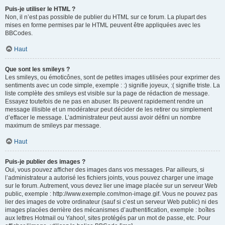
Puis-je utiliser le HTML ?
Non, il n’est pas possible de publier du HTML sur ce forum. La plupart des
mises en forme permises par le HTML peuvent être appliquées avec les
BBCodes.
Haut
Que sont les smileys ?
Les smileys, ou émoticônes, sont de petites images utilisées pour exprimer des
sentiments avec un code simple, exemple : :) signifie joyeux, :( signifie triste. La
liste complète des smileys est visible sur la page de rédaction de message.
Essayez toutefois de ne pas en abuser. Ils peuvent rapidement rendre un
message illisible et un modérateur peut décider de les retirer ou simplement
d’effacer le message. L’administrateur peut aussi avoir défini un nombre
maximum de smileys par message.
Haut
Puis-je publier des images ?
Oui, vous pouvez afficher des images dans vos messages. Par ailleurs, si
l’administrateur a autorisé les fichiers joints, vous pouvez charger une image
sur le forum. Autrement, vous devez lier une image placée sur un serveur Web
public, exemple : http://www.exemple.com/mon-image.gif. Vous ne pouvez pas
lier des images de votre ordinateur (sauf si c’est un serveur Web public) ni des
images placées derrière des mécanismes d’authentification, exemple : boîtes
aux lettres Hotmail ou Yahoo!, sites protégés par un mot de passe, etc. Pour