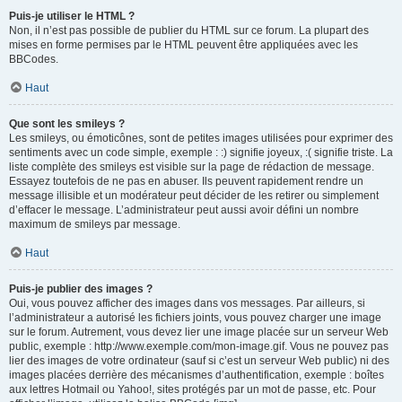
Puis-je utiliser le HTML ?
Non, il n’est pas possible de publier du HTML sur ce forum. La plupart des
mises en forme permises par le HTML peuvent être appliquées avec les
BBCodes.
Haut
Que sont les smileys ?
Les smileys, ou émoticônes, sont de petites images utilisées pour exprimer des
sentiments avec un code simple, exemple : :) signifie joyeux, :( signifie triste. La
liste complète des smileys est visible sur la page de rédaction de message.
Essayez toutefois de ne pas en abuser. Ils peuvent rapidement rendre un
message illisible et un modérateur peut décider de les retirer ou simplement
d’effacer le message. L’administrateur peut aussi avoir défini un nombre
maximum de smileys par message.
Haut
Puis-je publier des images ?
Oui, vous pouvez afficher des images dans vos messages. Par ailleurs, si
l’administrateur a autorisé les fichiers joints, vous pouvez charger une image
sur le forum. Autrement, vous devez lier une image placée sur un serveur Web
public, exemple : http://www.exemple.com/mon-image.gif. Vous ne pouvez pas
lier des images de votre ordinateur (sauf si c’est un serveur Web public) ni des
images placées derrière des mécanismes d’authentification, exemple : boîtes
aux lettres Hotmail ou Yahoo!, sites protégés par un mot de passe, etc. Pour