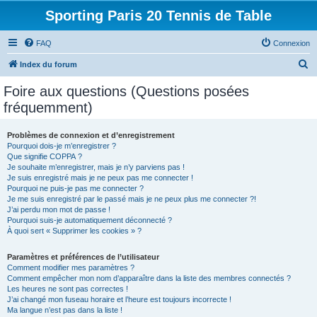
Sporting Paris 20 Tennis de Table
FAQ
Connexion
R
Index du forum
e
Foire aux questions (Questions posées
c
fréquemment)
h
e
Problèmes de connexion et d’enregistrement
Pourquoi dois-je m’enregistrer ?
r
Que signifie COPPA ?
c
Je souhaite m’enregistrer, mais je n’y parviens pas !
Je suis enregistré mais je ne peux pas me connecter !
h
Pourquoi ne puis-je pas me connecter ?
Je me suis enregistré par le passé mais je ne peux plus me connecter ?!
e
J’ai perdu mon mot de passe !
r
Pourquoi suis-je automatiquement déconnecté ?
À quoi sert « Supprimer les cookies » ?
Paramètres et préférences de l’utilisateur
Comment modifier mes paramètres ?
Comment empêcher mon nom d’apparaître dans la liste des membres connectés ?
Les heures ne sont pas correctes !
J’ai changé mon fuseau horaire et l’heure est toujours incorrecte !
Ma langue n’est pas dans la liste !