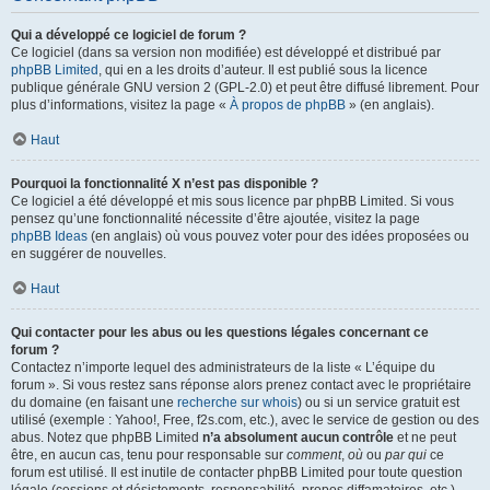
Qui a développé ce logiciel de forum ?
Ce logiciel (dans sa version non modifiée) est développé et distribué par
phpBB Limited
, qui en a les droits d’auteur. Il est publié sous la licence
publique générale GNU version 2 (GPL-2.0) et peut être diffusé librement. Pour
plus d’informations, visitez la page «
À propos de phpBB
» (en anglais).
Haut
Pourquoi la fonctionnalité X n’est pas disponible ?
Ce logiciel a été développé et mis sous licence par phpBB Limited. Si vous
pensez qu’une fonctionnalité nécessite d’être ajoutée, visitez la page
phpBB Ideas
(en anglais) où vous pouvez voter pour des idées proposées ou
en suggérer de nouvelles.
Haut
Qui contacter pour les abus ou les questions légales concernant ce
forum ?
Contactez n’importe lequel des administrateurs de la liste « L’équipe du
forum ». Si vous restez sans réponse alors prenez contact avec le propriétaire
du domaine (en faisant une
recherche sur whois
) ou si un service gratuit est
utilisé (exemple : Yahoo!, Free, f2s.com, etc.), avec le service de gestion ou des
abus. Notez que phpBB Limited
n’a absolument aucun contrôle
et ne peut
être, en aucun cas, tenu pour responsable sur
comment
,
où
ou
par qui
ce
forum est utilisé. Il est inutile de contacter phpBB Limited pour toute question